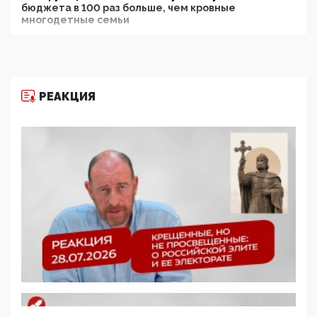
бюджета в 100 раз больше, чем кровные
многодетные семьи
05:00, 13 Июня 2026
Разбор учебника Обществознания под редакцией
Медведева: суверенитет, традиционные ценности
и немного двоемыслия
РЕАКЦИЯ
11:53, 09 Июня 2026
Прокуратура наконец увидела экстремистскую
деятельность ИИТО ЮНЕСКО в России, но
цифроглобалисты продолжают определять
повестку в образовании
09:43, 01 Июня 2026
5G за счет здоровья граждан: Минцифры намерено
отобрать у регионов и муниципалитетов право
защищать жилые дома и социальные объекты от
ЭМИ
05:58, 26 Мая 2026
Роскомнадзор освободили от борца с
деструктивным и опасным контентом
07:39, 25 Мая 2026
Манифест против семьи и традиционных