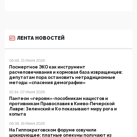
ЛЕНТА НОВОСТЕЙ
06:48, 21 Июля 2026
Посмертное ЭКО как инструмент
расчеловечивания и кормовая база извращенцев:
депутатам пора остановить нетрадиционные
методы «спасения демографии»
10:34, 07 Июля 2026
Пантеон «героям»-пособникам нацистов и
противникам Православия в Киево-Печерской
Лавре: Зеленский и Ко показывают миру рога и
копыта
06:38, 19 Июня 2026
На Гиппократовском форуме озвучили
шокирующее: платные опекуны получают из