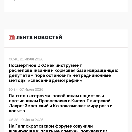
ЛЕНТА НОВОСТЕЙ
06:48, 21 Июля 2026
Посмертное ЭКО как инструмент
расчеловечивания и кормовая база извращенцев:
депутатам пора остановить нетрадиционные
методы «спасения демографии»
10:34, 07 Июля 2026
Пантеон «героям»-пособникам нацистов и
противникам Православия в Киево-Печерской
Лавре: Зеленский и Ко показывают миру рога и
копыта
06:38, 19 Июня 2026
На Гиппократовском форуме озвучили
шокирующее: платные опекуны получают из