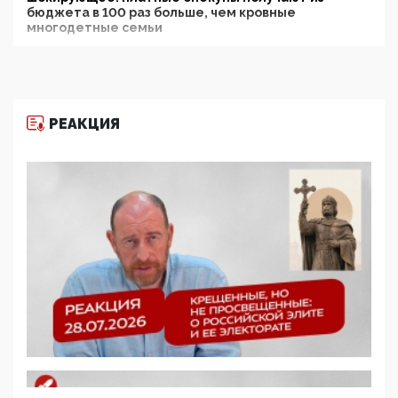
бюджета в 100 раз больше, чем кровные
многодетные семьи
05:00, 13 Июня 2026
Разбор учебника Обществознания под редакцией
Медведева: суверенитет, традиционные ценности
и немного двоемыслия
РЕАКЦИЯ
11:53, 09 Июня 2026
Прокуратура наконец увидела экстремистскую
деятельность ИИТО ЮНЕСКО в России, но
цифроглобалисты продолжают определять
повестку в образовании
09:43, 01 Июня 2026
5G за счет здоровья граждан: Минцифры намерено
отобрать у регионов и муниципалитетов право
защищать жилые дома и социальные объекты от
ЭМИ
05:58, 26 Мая 2026
Роскомнадзор освободили от борца с
деструктивным и опасным контентом
07:39, 25 Мая 2026
Манифест против семьи и традиционных