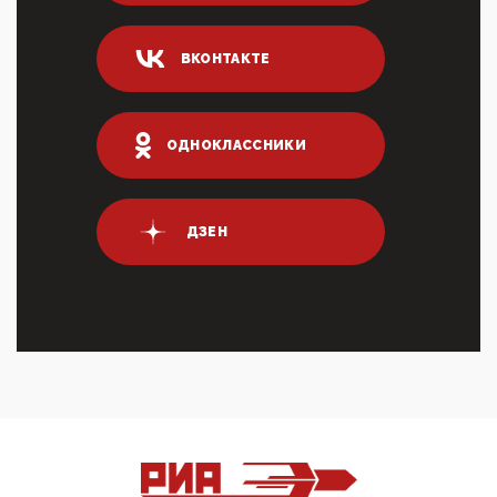
ИНН для переводов по СБП это первый шаг из
логических двухЗаполнение ИНН при любых
переводах по ...
ВКОНТАКТЕ
03:35, 10 Апреля 2026
Суммарное вознаграждение менеджменту в 15
крупных банках по итогам 2025 года превысило 63
млрд руб. ...
ОДНОКЛАССНИКИ
03:01, 10 Апреля 2026
Террорист и убийца Буданов вальяжно сообщил,
что союзники просили Киев не наносить удары по
энергети...
ДЗЕН
01:54, 10 Апреля 2026
ПрезидентПутинвчера вечером обьявил
Пасхальное перемирие с 16 часов субботы до конца
дня Воскресен...
01:09, 10 Апреля 2026
Цифроконцлагерь работает только на
входМошенники активно пользуются аккаунтами на
Госуслугах уме...
12:01, 10 Апреля 2026
Сионистское правительство благосклонно