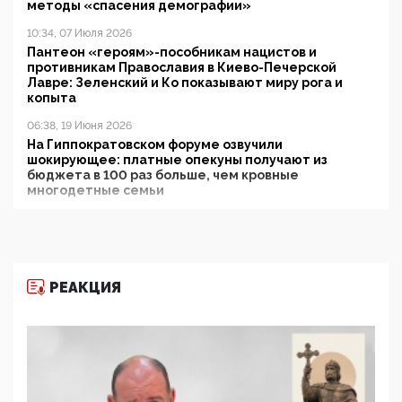
методы «спасения демографии»
10:34, 07 Июля 2026
Пантеон «героям»-пособникам нацистов и
противникам Православия в Киево-Печерской
Лавре: Зеленский и Ко показывают миру рога и
копыта
06:38, 19 Июня 2026
На Гиппократовском форуме озвучили
шокирующее: платные опекуны получают из
бюджета в 100 раз больше, чем кровные
многодетные семьи
05:00, 13 Июня 2026
Разбор учебника Обществознания под редакцией
Медведева: суверенитет, традиционные ценности
и немного двоемыслия
РЕАКЦИЯ
11:53, 09 Июня 2026
Прокуратура наконец увидела экстремистскую
деятельность ИИТО ЮНЕСКО в России, но
цифроглобалисты продолжают определять
повестку в образовании
09:43, 01 Июня 2026