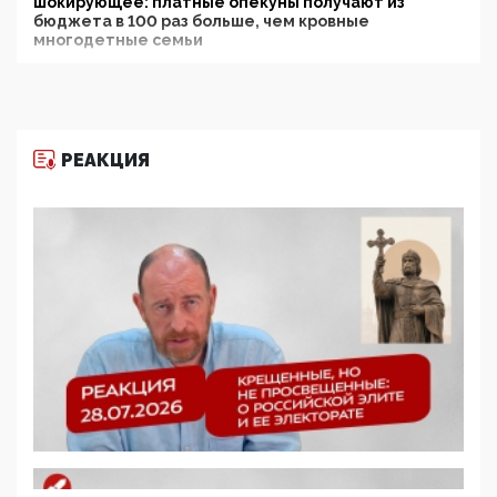
шокирующее: платные опекуны получают из
бюджета в 100 раз больше, чем кровные
многодетные семьи
05:00, 13 Июня 2026
Разбор учебника Обществознания под редакцией
Медведева: суверенитет, традиционные ценности
и немного двоемыслия
РЕАКЦИЯ
11:53, 09 Июня 2026
Прокуратура наконец увидела экстремистскую
деятельность ИИТО ЮНЕСКО в России, но
цифроглобалисты продолжают определять
повестку в образовании
09:43, 01 Июня 2026
5G за счет здоровья граждан: Минцифры намерено
отобрать у регионов и муниципалитетов право
защищать жилые дома и социальные объекты от
ЭМИ
05:58, 26 Мая 2026
Роскомнадзор освободили от борца с
деструктивным и опасным контентом
07:39, 25 Мая 2026