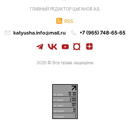
что делают ...
ГЛАВНЫЙ РЕДАКТОР ЦЫГАНОВ А.Б.
09:34, 09 Апреля 2026
Благодаря знакомым, стали известны подробности
RSS
истории с белгородскими "Орланами",которые
сбили свыш...
+7 (965) 748-65-65
katyusha.info@mail.ru
09:01, 09 Апреля 2026
Снова о главном на фронте. Противник вновь
захватил "малое небо" на украинском ТВД.
Противник расшир...
2026 © Все права защищены
08:05, 09 Апреля 2026
В Национальной системе платежных карт (НСПК)
заботливо уточниили, что ИНН при переводах по
СБП не ну...
06:01, 09 Апреля 2026
А пока армия нашей многонациональной страны
продолжает сражаться с Украиной, где людей
убивают за ру...
03:44, 09 Апреля 2026
В понедельник Совет Госдумы приступит к
рассмотрению законопроекта в части повышения
общественной бе...