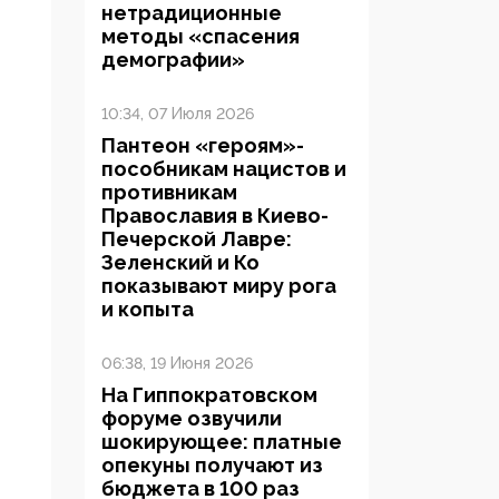
нетрадиционные
методы «спасения
демографии»
10:34, 07 Июля 2026
Пантеон «героям»-
пособникам нацистов и
противникам
Православия в Киево-
Печерской Лавре:
Зеленский и Ко
показывают миру рога
и копыта
06:38, 19 Июня 2026
На Гиппократовском
форуме озвучили
шокирующее: платные
опекуны получают из
бюджета в 100 раз