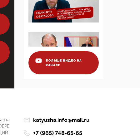
Манифест против
семьи и традиционных
ценностей: «Новые
люди» поднимают
электорат феминисток
на битву с
мужчинами-«бабуинам
и»
БОЛЬШЕ ВИДЕО НА
КАНАЛЕ
05:08, 15 Мая 2026
Эзотерика,
инфоцыганство и
лженаука под ширмой
защиты традиционных
ценностей: кто и с чем
выступал на форуме
«Россия 809. Традиции
марта
katyusha.info@mail.ru
будущего»
ФЕРЕ
+7 (965) 748-65-65
ЦИЙ
09:40, 06 Мая 2026