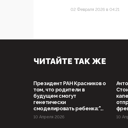
02 Февраля 2026 в 04:21
ЧИТАЙТЕ ТАК ЖЕ
Президент РАН Красников о
Ачто
том, что родители в
Стои
будущем смогут
капе
генетически
отп
смоделировать ребенка:"...
фрег
10 Апреля 2026
10 Ап