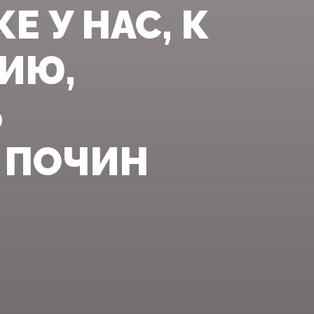
 У НАС, К
ИЮ,
Ь
 ПОЧИН