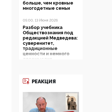
больше, чем кровные
многодетные семьи
05:00, 13 Июня 2026
Разбор учебника
Обществознания под
редакцией Медведева:
суверенитет,
традиционные
ценности и немного
двоемыслия
11:53, 09 Июня 2026
Прокуратура наконец
РЕАКЦИЯ
увидела
экстремистскую
деятельность ИИТО
ЮНЕСКО в России, но
цифроглобалисты
продолжают