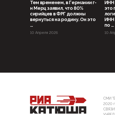
Тем временем, в Германии г-
ИНН 
н Мерц заявил, что 80%
это 
сирийцев в ФРГ должны
логи
вернуться на родину. Он это
ИНН
...
по ...
10 Апреля 2026
10 Ап
СМИ "Б
2020 
СВЯЗ
УЧРЕД