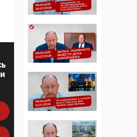
определять повестку в
образовании
09:43, 01 Июня 2026
5G за счет здоровья
граждан: Минцифры
намерено отобрать у
регионов и
муниципалитетов право
СЬ
защищать жилые дома
и социальные объекты
ТИ
от ЭМИ
05:58, 26 Мая 2026
Роскомнадзор
освободили от борца с
деструктивным и
опасным контентом
07:39, 25 Мая 2026