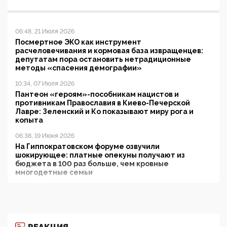
06:48, 21 Июля 2026
Посмертное ЭКО как инструмент
расчеловечивания и кормовая база извращенцев:
депутатам пора остановить нетрадиционные
методы «спасения демографии»
10:34, 07 Июля 2026
Пантеон «героям»-пособникам нацистов и
противникам Православия в Киево-Печерской
Лавре: Зеленский и Ко показывают миру рога и
копыта
06:38, 19 Июня 2026
На Гиппократовском форуме озвучили
шокирующее: платные опекуны получают из
бюджета в 100 раз больше, чем кровные
многодетные семьи
05:00, 13 Июня 2026
Разбор учебника Обществознания под редакцией
Медведева: суверенитет, традиционные ценности
и немного двоемыслия