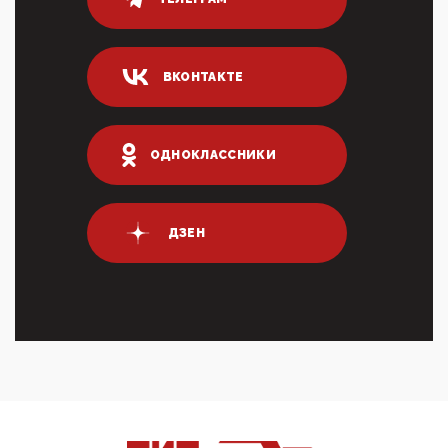
04:47, 10 Апреля 2026
ИНН для переводов по СБП это первый шаг из
логических двухЗаполнение ИНН при любых
переводах по ...
ВКОНТАКТЕ
03:35, 10 Апреля 2026
Суммарное вознаграждение менеджменту в 15
крупных банках по итогам 2025 года превысило 63
млрд руб. ...
ОДНОКЛАССНИКИ
03:01, 10 Апреля 2026
Террорист и убийца Буданов вальяжно сообщил,
что союзники просили Киев не наносить удары по
энергети...
ДЗЕН
01:54, 10 Апреля 2026
ПрезидентПутинвчера вечером обьявил
Пасхальное перемирие с 16 часов субботы до конца
дня Воскресен...
01:09, 10 Апреля 2026
Цифроконцлагерь работает только на
входМошенники активно пользуются аккаунтами на
Госуслугах уме...
12:01, 10 Апреля 2026