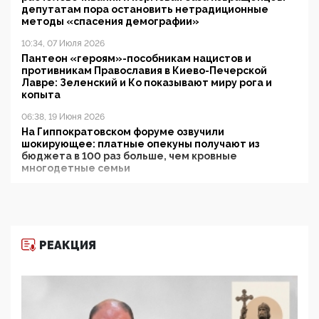
депутатам пора остановить нетрадиционные
методы «спасения демографии»
10:34, 07 Июля 2026
Пантеон «героям»-пособникам нацистов и
противникам Православия в Киево-Печерской
Лавре: Зеленский и Ко показывают миру рога и
копыта
06:38, 19 Июня 2026
На Гиппократовском форуме озвучили
шокирующее: платные опекуны получают из
бюджета в 100 раз больше, чем кровные
многодетные семьи
05:00, 13 Июня 2026
Разбор учебника Обществознания под редакцией
Медведева: суверенитет, традиционные ценности
и немного двоемыслия
РЕАКЦИЯ
11:53, 09 Июня 2026
Прокуратура наконец увидела экстремистскую
деятельность ИИТО ЮНЕСКО в России, но
цифроглобалисты продолжают определять
повестку в образовании