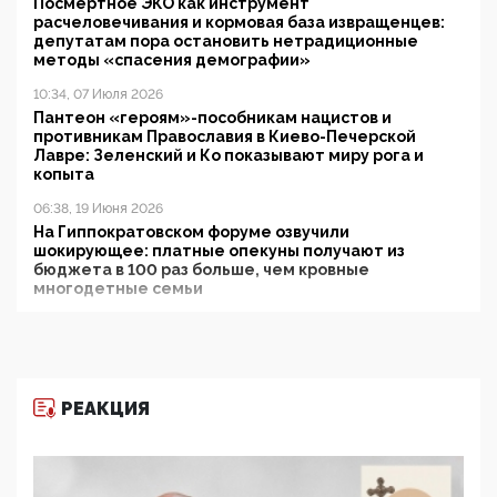
Посмертное ЭКО как инструмент
расчеловечивания и кормовая база извращенцев:
депутатам пора остановить нетрадиционные
методы «спасения демографии»
10:34, 07 Июля 2026
Пантеон «героям»-пособникам нацистов и
противникам Православия в Киево-Печерской
Лавре: Зеленский и Ко показывают миру рога и
копыта
06:38, 19 Июня 2026
На Гиппократовском форуме озвучили
шокирующее: платные опекуны получают из
бюджета в 100 раз больше, чем кровные
многодетные семьи
05:00, 13 Июня 2026
Разбор учебника Обществознания под редакцией
Медведева: суверенитет, традиционные ценности
и немного двоемыслия
РЕАКЦИЯ
11:53, 09 Июня 2026
Прокуратура наконец увидела экстремистскую
деятельность ИИТО ЮНЕСКО в России, но
цифроглобалисты продолжают определять