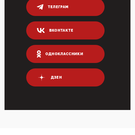
ТЕЛЕГРАМ
04:47, 10 Апреля 2026
ИНН для переводов по СБП это первый шаг из
логических двухЗаполнение ИНН при любых
переводах по ...
ВКОНТАКТЕ
03:35, 10 Апреля 2026
Суммарное вознаграждение менеджменту в 15
крупных банках по итогам 2025 года превысило 63
млрд руб. ...
ОДНОКЛАССНИКИ
03:01, 10 Апреля 2026
Террорист и убийца Буданов вальяжно сообщил,
что союзники просили Киев не наносить удары по
энергети...
ДЗЕН
01:54, 10 Апреля 2026
ПрезидентПутинвчера вечером обьявил
Пасхальное перемирие с 16 часов субботы до конца
дня Воскресен...
01:09, 10 Апреля 2026
Цифроконцлагерь работает только на
входМошенники активно пользуются аккаунтами на
Госуслугах уме...