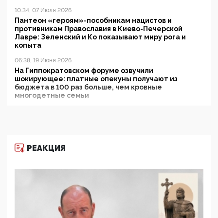
10:34, 07 Июля 2026
Пантеон «героям»-пособникам нацистов и
противникам Православия в Киево-Печерской
Лавре: Зеленский и Ко показывают миру рога и
копыта
06:38, 19 Июня 2026
На Гиппократовском форуме озвучили
шокирующее: платные опекуны получают из
бюджета в 100 раз больше, чем кровные
многодетные семьи
05:00, 13 Июня 2026
Разбор учебника Обществознания под редакцией
Медведева: суверенитет, традиционные ценности
и немного двоемыслия
РЕАКЦИЯ
11:53, 09 Июня 2026
Прокуратура наконец увидела экстремистскую
деятельность ИИТО ЮНЕСКО в России, но
цифроглобалисты продолжают определять
повестку в образовании
09:43, 01 Июня 2026
5G за счет здоровья граждан: Минцифры намерено