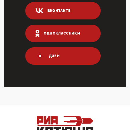
логических двухЗаполнение ИНН при любых
переводах по ...
ВКОНТАКТЕ
03:35, 10 Апреля 2026
Суммарное вознаграждение менеджменту в 15
крупных банках по итогам 2025 года превысило 63
млрд руб. ...
ОДНОКЛАССНИКИ
03:01, 10 Апреля 2026
Террорист и убийца Буданов вальяжно сообщил,
что союзники просили Киев не наносить удары по
энергети...
ДЗЕН
01:54, 10 Апреля 2026
ПрезидентПутинвчера вечером обьявил
Пасхальное перемирие с 16 часов субботы до конца
дня Воскресен...
01:09, 10 Апреля 2026
Цифроконцлагерь работает только на
входМошенники активно пользуются аккаунтами на
Госуслугах уме...
12:01, 10 Апреля 2026
Сионистское правительство благосклонно
разрешило православным христианам провести