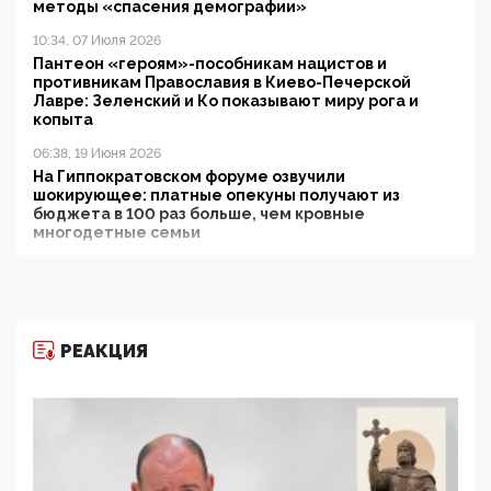
методы «спасения демографии»
10:34, 07 Июля 2026
Пантеон «героям»-пособникам нацистов и
противникам Православия в Киево-Печерской
Лавре: Зеленский и Ко показывают миру рога и
копыта
06:38, 19 Июня 2026
На Гиппократовском форуме озвучили
шокирующее: платные опекуны получают из
бюджета в 100 раз больше, чем кровные
многодетные семьи
05:00, 13 Июня 2026
Разбор учебника Обществознания под редакцией
Медведева: суверенитет, традиционные ценности
и немного двоемыслия
РЕАКЦИЯ
11:53, 09 Июня 2026
Прокуратура наконец увидела экстремистскую
деятельность ИИТО ЮНЕСКО в России, но
цифроглобалисты продолжают определять
повестку в образовании
09:43, 01 Июня 2026