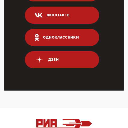
ИНН для переводов по СБП это первый шаг из
логических двухЗаполнение ИНН при любых
переводах по ...
ВКОНТАКТЕ
03:35, 10 Апреля 2026
Суммарное вознаграждение менеджменту в 15
крупных банках по итогам 2025 года превысило 63
млрд руб. ...
ОДНОКЛАССНИКИ
03:01, 10 Апреля 2026
Террорист и убийца Буданов вальяжно сообщил,
что союзники просили Киев не наносить удары по
энергети...
ДЗЕН
01:54, 10 Апреля 2026
ПрезидентПутинвчера вечером обьявил
Пасхальное перемирие с 16 часов субботы до конца
дня Воскресен...
01:09, 10 Апреля 2026
Цифроконцлагерь работает только на
входМошенники активно пользуются аккаунтами на
Госуслугах уме...
12:01, 10 Апреля 2026
Сионистское правительство благосклонно