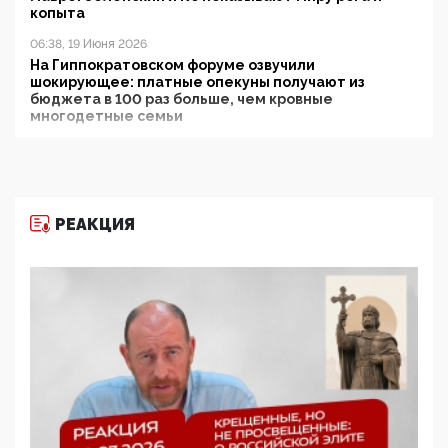
копыта
06:38, 19 Июня 2026
На Гиппократовском форуме озвучили
шокирующее: платные опекуны получают из
бюджета в 100 раз больше, чем кровные
многодетные семьи
05:00, 13 Июня 2026
Разбор учебника Обществознания под редакцией
Медведева: суверенитет, традиционные ценности
и немного двоемыслия
РЕАКЦИЯ
11:53, 09 Июня 2026
Прокуратура наконец увидела экстремистскую
деятельность ИИТО ЮНЕСКО в России, но
цифроглобалисты продолжают определять
повестку в образовании
09:43, 01 Июня 2026
5G за счет здоровья граждан: Минцифры намерено
отобрать у регионов и муниципалитетов право
защищать жилые дома и социальные объекты от
ЭМИ
05:58, 26 Мая 2026