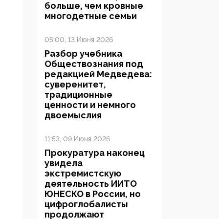
больше, чем кровные
многодетные семьи
05:00, 13 Июня 2026
Разбор учебника
Обществознания под
редакцией Медведева:
суверенитет,
традиционные
ценности и немного
двоемыслия
11:53, 09 Июня 2026
Прокуратура наконец
увидела
экстремистскую
деятельность ИИТО
ЮНЕСКО в России, но
цифроглобалисты
продолжают