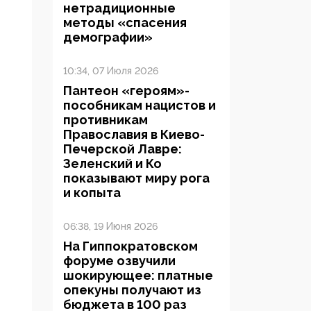
нетрадиционные
методы «спасения
демографии»
10:34, 07 Июля 2026
Пантеон «героям»-
пособникам нацистов и
противникам
Православия в Киево-
Печерской Лавре:
Зеленский и Ко
показывают миру рога
и копыта
06:38, 19 Июня 2026
На Гиппократовском
форуме озвучили
шокирующее: платные
опекуны получают из
бюджета в 100 раз