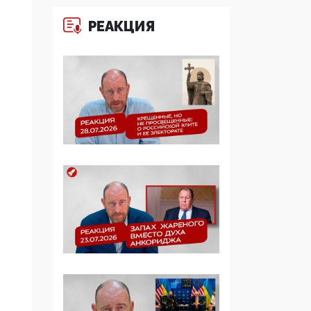
Манифест против
РЕАКЦИЯ
семьи и традиционных
ценностей: «Новые
люди» поднимают
электорат феминисток
на битву с
мужчинами-«бабуинам
и»
05:08, 15 Мая 2026
Эзотерика,
инфоцыганство и
лженаука под ширмой
защиты традиционных
ценностей: кто и с чем
выступал на форуме
«Россия 809. Традиции
будущего»
09:40, 06 Мая 2026