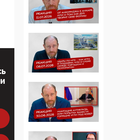
Симулякр патриотизма
и благолепия:
профилактика негатива
среди молодежи снова
отдана на откуп
«движперам»
03:35, 25 Апреля 2026
120 лет
СЬ
парламентаризма: как
институт
ТИ
народовластия
превратился в «чего
изволите» для
Правительства и АП
06:29, 15 Апреля 2026
Социальный фонд
России – пионер