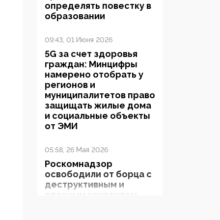
определять повестку в
образовании
09:43, 01 Июня 2026
5G за счет здоровья
граждан: Минцифры
намерено отобрать у
регионов и
муниципалитетов право
защищать жилые дома
и социальные объекты
от ЭМИ
05:58, 26 Мая 2026
Роскомнадзор
освободили от борца с
деструктивным и
опасным контентом
07:39, 25 Мая 2026