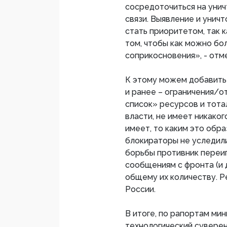
сосредоточиться на унич
связи. Выявление и уни
стать приоритетом, так 
том, чтобы как можно бо
соприкосновения», - отм
К этому можем добавить 
и ранее – ограничения/о
список» ресурсов и тота
власти, не имеет никаког
имеет, то каким это обр
блокираторы не уследили
борьбы противник переиг
сообщениям с фронта (и 
общему их количеству. Р
России.
В итоге, по рапортам ми
технологический суверен