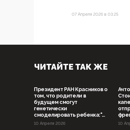
07 Апреля 2026 в 03:25
ЧИТАЙТЕ ТАК ЖЕ
Президент РАН Красников о
Ачто
том, что родители в
Стои
будущем смогут
капе
генетически
отп
смоделировать ребенка:"...
фрег
10 Апреля 2026
10 Ап