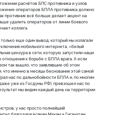
тожении расчётов БПС противника и узлов
чтожение операторов БПЛА противника должно
как противник всё больше делает акцент на
льше удалить операторов от линии боевого
ечает коллега.
только еще один вывод, который мы излагали
тключения мобильного интернета, «белый
льная цензура в сети, которую запустили наши
о отношения к борьбе с БПЛА врага. А если
азом так вышло, что заявлявшие об этом
, что именно в месяцы беснования этой самой
рал нас по дальнобойности БПЛА и, по многим
даже уже из Госдумы РФ), превзошел нас по
езультат мы видим каждый день на территории
нистров, у нас просто полнейший
итет благодаря всяким Махам и Гигачатам,