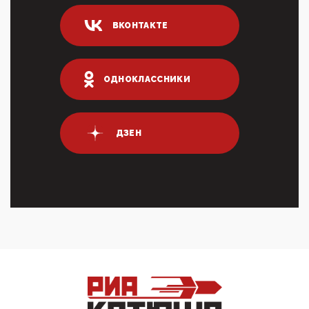
логических двухЗаполнение ИНН при любых
переводах по ...
ВКОНТАКТЕ
03:35, 10 Апреля 2026
Суммарное вознаграждение менеджменту в 15
крупных банках по итогам 2025 года превысило 63
млрд руб. ...
ОДНОКЛАССНИКИ
03:01, 10 Апреля 2026
Террорист и убийца Буданов вальяжно сообщил,
что союзники просили Киев не наносить удары по
энергети...
ДЗЕН
01:54, 10 Апреля 2026
ПрезидентПутинвчера вечером обьявил
Пасхальное перемирие с 16 часов субботы до конца
дня Воскресен...
01:09, 10 Апреля 2026
Цифроконцлагерь работает только на
входМошенники активно пользуются аккаунтами на
Госуслугах уме...
12:01, 10 Апреля 2026
Сионистское правительство благосклонно
разрешило православным христианам провести