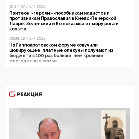
10:34, 07 Июля 2026
Пантеон «героям»-пособникам нацистов и
противникам Православия в Киево-Печерской
Лавре: Зеленский и Ко показывают миру рога и
копыта
06:38, 19 Июня 2026
На Гиппократовском форуме озвучили
шокирующее: платные опекуны получают из
бюджета в 100 раз больше, чем кровные
многодетные семьи
05:00, 13 Июня 2026
Разбор учебника Обществознания под редакцией
Медведева: суверенитет, традиционные ценности
и немного двоемыслия
РЕАКЦИЯ
11:53, 09 Июня 2026
Прокуратура наконец увидела экстремистскую
деятельность ИИТО ЮНЕСКО в России, но
цифроглобалисты продолжают определять
повестку в образовании
09:43, 01 Июня 2026
5G за счет здоровья граждан: Минцифры намерено