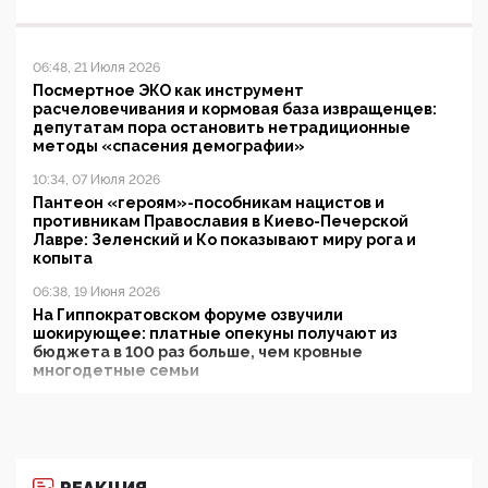
06:48, 21 Июля 2026
Посмертное ЭКО как инструмент
расчеловечивания и кормовая база извращенцев:
депутатам пора остановить нетрадиционные
методы «спасения демографии»
10:34, 07 Июля 2026
Пантеон «героям»-пособникам нацистов и
противникам Православия в Киево-Печерской
Лавре: Зеленский и Ко показывают миру рога и
копыта
06:38, 19 Июня 2026
На Гиппократовском форуме озвучили
шокирующее: платные опекуны получают из
бюджета в 100 раз больше, чем кровные
многодетные семьи
05:00, 13 Июня 2026
Разбор учебника Обществознания под редакцией
Медведева: суверенитет, традиционные ценности
и немного двоемыслия