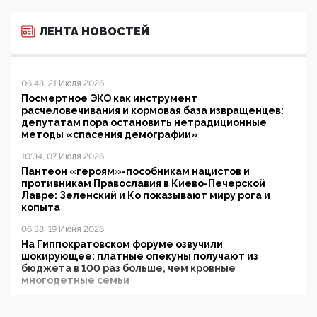
ЛЕНТА НОВОСТЕЙ
06:48, 21 Июля 2026
Посмертное ЭКО как инструмент
расчеловечивания и кормовая база извращенцев:
депутатам пора остановить нетрадиционные
методы «спасения демографии»
10:34, 07 Июля 2026
Пантеон «героям»-пособникам нацистов и
противникам Православия в Киево-Печерской
Лавре: Зеленский и Ко показывают миру рога и
копыта
06:38, 19 Июня 2026
На Гиппократовском форуме озвучили
шокирующее: платные опекуны получают из
бюджета в 100 раз больше, чем кровные
многодетные семьи
05:00, 13 Июня 2026