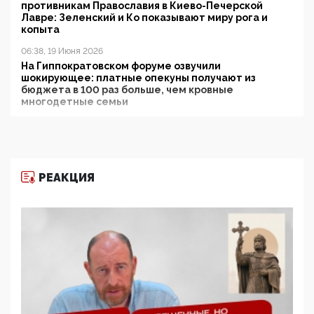
противникам Православия в Киево-Печерской
Лавре: Зеленский и Ко показывают миру рога и
копыта
06:38, 19 Июня 2026
На Гиппократовском форуме озвучили
шокирующее: платные опекуны получают из
бюджета в 100 раз больше, чем кровные
многодетные семьи
05:00, 13 Июня 2026
Разбор учебника Обществознания под редакцией
Медведева: суверенитет, традиционные ценности
и немного двоемыслия
РЕАКЦИЯ
11:53, 09 Июня 2026
Прокуратура наконец увидела экстремистскую
деятельность ИИТО ЮНЕСКО в России, но
цифроглобалисты продолжают определять
повестку в образовании
09:43, 01 Июня 2026
5G за счет здоровья граждан: Минцифры намерено
отобрать у регионов и муниципалитетов право
защищать жилые дома и социальные объекты от
ЭМИ