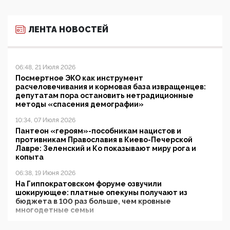
ЛЕНТА НОВОСТЕЙ
06:48, 21 Июля 2026
Посмертное ЭКО как инструмент
расчеловечивания и кормовая база извращенцев:
депутатам пора остановить нетрадиционные
методы «спасения демографии»
10:34, 07 Июля 2026
Пантеон «героям»-пособникам нацистов и
противникам Православия в Киево-Печерской
Лавре: Зеленский и Ко показывают миру рога и
копыта
06:38, 19 Июня 2026
На Гиппократовском форуме озвучили
шокирующее: платные опекуны получают из
бюджета в 100 раз больше, чем кровные
многодетные семьи
05:00, 13 Июня 2026