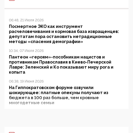
06:48, 21 Июля 2026
Посмертное ЭКО как инструмент
расчеловечивания и кормовая база извращенцев:
депутатам пора остановить нетрадиционные
методы «спасения демографии»
10:34, 07 Июля 2026
Пантеон «героям»-пособникам нацистов и
противникам Православия в Киево-Печерской
Лавре: Зеленский и Ко показывают миру рога и
копыта
06:38, 19 Июня 2026
На Гиппократовском форуме озвучили
шокирующее: платные опекуны получают из
бюджета в 100 раз больше, чем кровные
многодетные семьи
05:00, 13 Июня 2026
Разбор учебника Обществознания под редакцией
Медведева: суверенитет, традиционные ценности
и немного двоемыслия