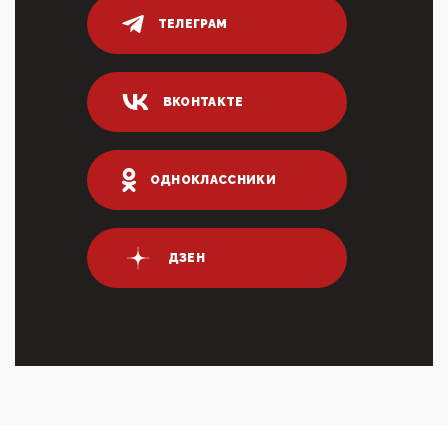
ТЕЛЕГРАМ
05:52, 10 Апреля 2026
Тем временем, в Германии г-н Мерц заявил, что
80% сирийцев в ФРГ должны вернуться на родину.
Он это ...
ВКОНТАКТЕ
04:47, 10 Апреля 2026
ИНН для переводов по СБП это первый шаг из
логических двухЗаполнение ИНН при любых
переводах по ...
ОДНОКЛАССНИКИ
03:35, 10 Апреля 2026
Суммарное вознаграждение менеджменту в 15
крупных банках по итогам 2025 года превысило 63
млрд руб. ...
ДЗЕН
03:01, 10 Апреля 2026
Террорист и убийца Буданов вальяжно сообщил,
что союзники просили Киев не наносить удары по
энергети...
01:54, 10 Апреля 2026
ПрезидентПутинвчера вечером обьявил
Пасхальное перемирие с 16 часов субботы до конца
дня Воскресен...