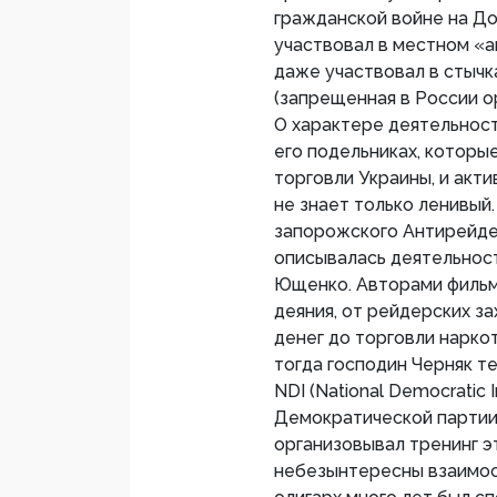
гражданской войне на Д
участвовал в местном «а
даже участвовал в стычк
(запрещенная в России о
О характере деятельност
его подельниках, которы
торговли Украины, и акти
не знает только ленивый
запорожского Антирейде
описывалась деятельност
Ющенко. Авторами фильм
деяния, от рейдерских з
денег до торговли нарко
тогда господин Черняк т
NDI (National Democratic 
Демократической партии
организовывал тренинг э
небезынтересны взаимоо