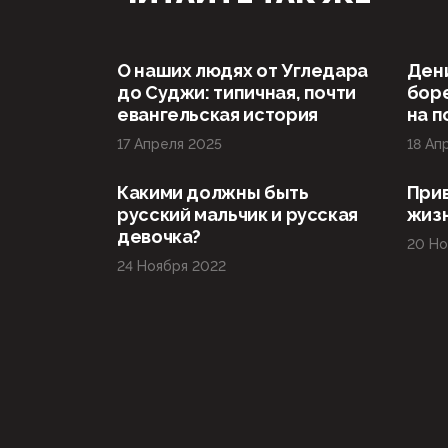
О наших людях от Угледара
Дени
до Суджи: типичная, почти
боре
евангельская история
на 
17 Апреля 2025
18 Ап
Какими должны быть
При
русский мальчик и русская
жиз
девочка?
20 Но
24 Ноября 2022