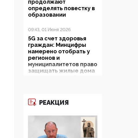
продолжают
определять повестку в
образовании
09:43, 01 Июня 2026
5G за счет здоровья
граждан: Минцифры
намерено отобрать у
регионов и
муниципалитетов право
защищать жилые дома
и социальные объекты
от ЭМИ
05:58, 26 Мая 2026
РЕАКЦИЯ
Роскомнадзор
освободили от борца с
деструктивным и
опасным контентом