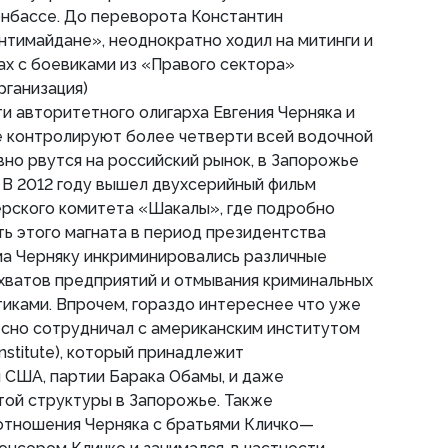
онбассе. До переворота Константин
нтимайдане», неоднократно ходил на митинги и
ах с боевиками из «Правого сектора»
рганизация)
и авторитетного олигарха Евгения Черняка и
е контролируют более четверти всей водочной
вно рвутся на российский рынок, в Запорожье
. В 2012 году вышел двухсерийный фильм
рского комитета «Шакалы», где подробно
ь этого магната в период президентства
а Черняку инкриминировались различные
ахватов предприятий и отмывания криминальных
тиками. Впрочем, гораздо интереснее что уже
есно сотрудничал с американским институтом
Institute), который принадлежит
 США, партии Барака Обамы, и даже
той структуры в Запорожье. Также
тношения Черняка с братьями Кличко—