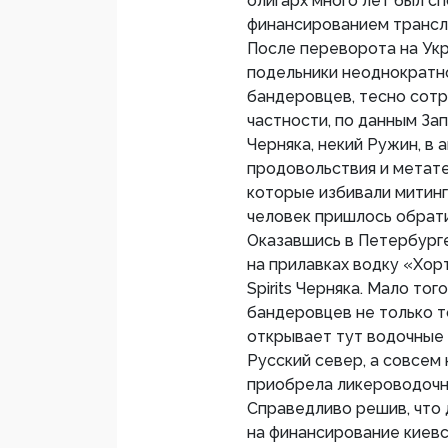
олигарх много лет был сп
финансированием трансл
После переворота на Укр
подельники неоднократно
бандеровцев, тесно сотр
частности, по данным За
Черняка, некий Ружин, в 
продовольствия и метате
которые избивали митинг
человек пришлось обрати
Оказавшись в Петербурге
на прилавках водку «Хор
Spirits Черняка. Мало то
бандеровцев не только т
открывает тут водочные
Русский север, а совсем н
приобрела ликероводочн
Справедливо решив, что 
на финансирование киевс