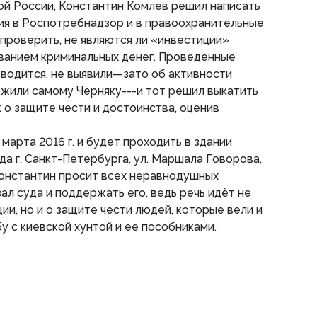
ой России, Константин Комлев решил написать
ия в Роспотребнадзор и в правоохранительные
 проверить, не являются ли «инвестиции»
ванием криминальных денег. Проведенные
 водится, не выявили—зато об активности
жили самому Черняку---и тот решил выкатить
 о защите чести и достоинства, оценив
 марта 2016 г. и будет проходить в здании
да г. Санкт-Петербурга, ул. Маршала Говорова,
Константин просит всех неравнодушных
ал суда и поддержать его, ведь речь идёт не
ции, но и о защите чести людей, которые вели и
 с киевской хунтой и ее пособниками.