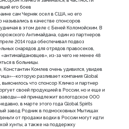
онсором Кличко и занимался, в частности
яций его боев
аине сам Черняк осел в США, но его
 назывались в качестве спонсоров
удничая в этом деле с Беней Коломойским. В
порожского Антимайдана, один из партнеров
апреле 2014 года обеспечивал подвоз
льных снарядов для отрядов правосеков,
 «антимайдановцев», из-за чего не менее 48
ться в больницы.
, Константин Комлев очень удивился, увидев
тица»--которую разливает компания Global
го, выяснилось что спонсор Кличко и партнер
оргует своей продукцией в России, но и еще и
 заводы—ей принадлежит вологодское ООО
едавно, в марте этого года Global Spirits
ый завод Родник в подмосковных Мытищах
деньги от продажи водки в России могут идти
кой хунты, а также на поддержку