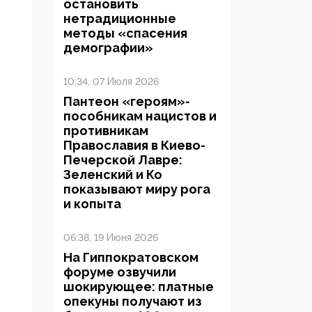
остановить
нетрадиционные
методы «спасения
демографии»
10:34, 07 Июля 2026
Пантеон «героям»-
пособникам нацистов и
противникам
Православия в Киево-
Печерской Лавре:
Зеленский и Ко
показывают миру рога
и копыта
06:38, 19 Июня 2026
На Гиппократовском
форуме озвучили
шокирующее: платные
опекуны получают из