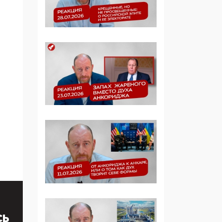
07:39, 25 Мая 2026
Манифест против
семьи и традиционных
ценностей: «Новые
люди» поднимают
электорат феминисток
на битву с
мужчинами-«бабуинам
и»
05:08, 15 Мая 2026
Эзотерика,
инфоцыганство и
лженаука под ширмой
защиты традиционных
ценностей: кто и с чем
выступал на форуме
«Россия 809. Традиции
будущего»
СЬ