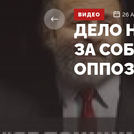
ВИДЕО
26 
ДЕЛО 
ЗА СО
ОППО