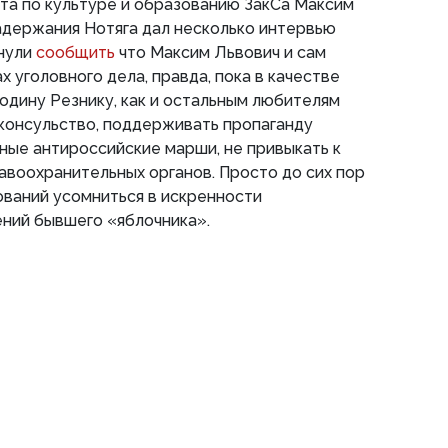
та по культуре и образованию ЗакСа Максим
адержания Нотяга дал несколько интервью
нули
сообщить
что Максим Львович и сам
 уголовного дела, правда, пока в качестве
подину Резнику, как и остальным любителям
консульство, поддерживать пропаганду
ные антироссийские марши, не привыкать к
воохранительных органов. Просто до сих пор
ований усомниться в искренности
ний бывшего «яблочника».