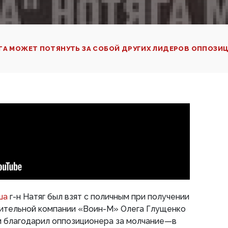
ГА МОЖЕТ ПОТЯНУТЬ ЗА СОБОЙ ДРУГИХ ЛИДЕРОВ ОППОЗИ
ша
г-н Натяг был взят с поличным при получении
оительной компании «Воин-М» Олега Глущенко
 благодарил оппозиционера за молчание—в