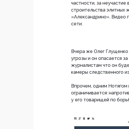
частности, за неучастие
строительства элитных 
«Александрино». Видео п
сети.
Вчера же Олег Глущенко
угрозы и он опасается з
журналистам что он буде
камеры следственного и
Впрочем, одним Нотягом 
ограничивается: напротив
у его товарищей по борь