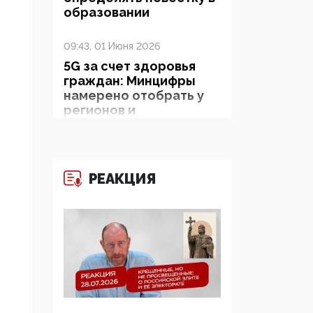
образовании
09:43, 01 Июня 2026
5G за счет здоровья
граждан: Минцифры
намерено отобрать у
регионов и
муниципалитетов право
защищать жилые дома
и социальные объекты
от ЭМИ
РЕАКЦИЯ
05:58, 26 Мая 2026
Роскомнадзор
освободили от борца с
деструктивным и
опасным контентом
07:39, 25 Мая 2026