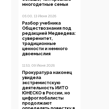
многодетные семьи
05:00, 13 Июня 2026
Разбор учебника
Обществознания под
редакцией Медведева:
суверенитет,
традиционные
ценности и немного
двоемыслия
11:53, 09 Июня 2026
Прокуратура наконец
увидела
экстремистскую
деятельность ИИТО
ЮНЕСКО в России, но
цифроглобалисты
продолжают
определять повестку в