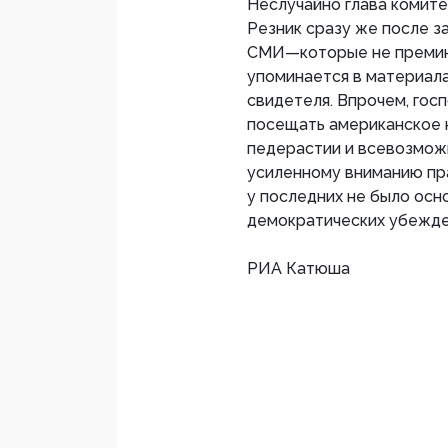
Неслучайно глава комите
Резник сразу же после з
СМИ—которые не преми
упоминается в материалах
свидетеля. Впрочем, гос
посещать американское 
педерастии и всевозмож
усиленному вниманию пра
у последних не было осн
демократических убежде
РИА Катюша