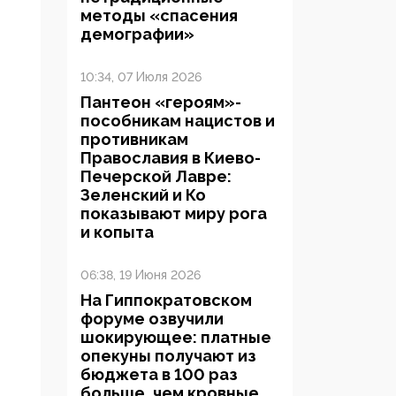
методы «спасения
демографии»
10:34, 07 Июля 2026
Пантеон «героям»-
пособникам нацистов и
противникам
Православия в Киево-
Печерской Лавре:
Зеленский и Ко
показывают миру рога
и копыта
06:38, 19 Июня 2026
На Гиппократовском
форуме озвучили
шокирующее: платные
опекуны получают из
бюджета в 100 раз
больше, чем кровные