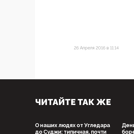
26 Апреля 2016 в 11:14
ЧИТАЙТЕ ТАК ЖЕ
О наших людях от Угледара
Дени
до Суджи: типичная, почти
боре