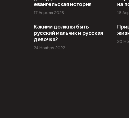
евангельская история
на 
17 Апреля 2025
18 Ап
Какими должны быть
При
русский мальчик и русская
жиз
девочка?
20 Но
24 Ноября 2022