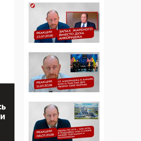
Манифест против
семьи и традиционных
ценностей: «Новые
люди» поднимают
электорат феминисток
на битву с
мужчинами-«бабуинам
и»
05:08, 15 Мая 2026
Эзотерика,
инфоцыганство и
лженаука под ширмой
защиты традиционных
ценностей: кто и с чем
СЬ
выступал на форуме
«Россия 809. Традиции
ТИ
будущего»
09:40, 06 Мая 2026