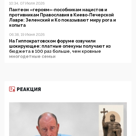
10:34, 07 Июля 2026
Пантеон «героям»-пособникам нацистов и
противникам Православия в Киево-Печерской
Лавре: Зеленский и Ко показывают миру рога и
копыта
06:38, 19 Июня 2026
На Гиппократовском форуме озвучили
шокирующее: платные опекуны получают из
бюджета в 100 раз больше, чем кровные
многодетные семьи
05:00, 13 Июня 2026
Разбор учебника Обществознания под редакцией
Медведева: суверенитет, традиционные ценности
и немного двоемыслия
РЕАКЦИЯ
11:53, 09 Июня 2026
Прокуратура наконец увидела экстремистскую
деятельность ИИТО ЮНЕСКО в России, но
цифроглобалисты продолжают определять
повестку в образовании
09:43, 01 Июня 2026
5G за счет здоровья граждан: Минцифры намерено
отобрать у регионов и муниципалитетов право