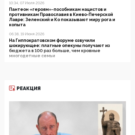
10:34, 07 Июля 2026
Пантеон «героям»-пособникам нацистов и
противникам Православия в Киево-Печерской
Лавре: Зеленский и Ко показывают миру рога и
копыта
06:38, 19 Июня 2026
На Гиппократовском форуме озвучили
шокирующее: платные опекуны получают из
бюджета в 100 раз больше, чем кровные
многодетные семьи
05:00, 13 Июня 2026
Разбор учебника Обществознания под редакцией
Медведева: суверенитет, традиционные ценности
и немного двоемыслия
РЕАКЦИЯ
11:53, 09 Июня 2026
Прокуратура наконец увидела экстремистскую
деятельность ИИТО ЮНЕСКО в России, но
цифроглобалисты продолжают определять
повестку в образовании
09:43, 01 Июня 2026
5G за счет здоровья граждан: Минцифры намерено
отобрать у регионов и муниципалитетов право