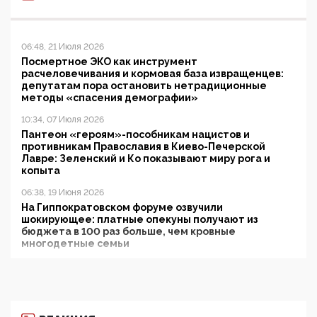
06:48, 21 Июля 2026
Посмертное ЭКО как инструмент
расчеловечивания и кормовая база извращенцев:
депутатам пора остановить нетрадиционные
методы «спасения демографии»
10:34, 07 Июля 2026
Пантеон «героям»-пособникам нацистов и
противникам Православия в Киево-Печерской
Лавре: Зеленский и Ко показывают миру рога и
копыта
06:38, 19 Июня 2026
На Гиппократовском форуме озвучили
шокирующее: платные опекуны получают из
бюджета в 100 раз больше, чем кровные
многодетные семьи
05:00, 13 Июня 2026
Разбор учебника Обществознания под редакцией
Медведева: суверенитет, традиционные ценности
и немного двоемыслия