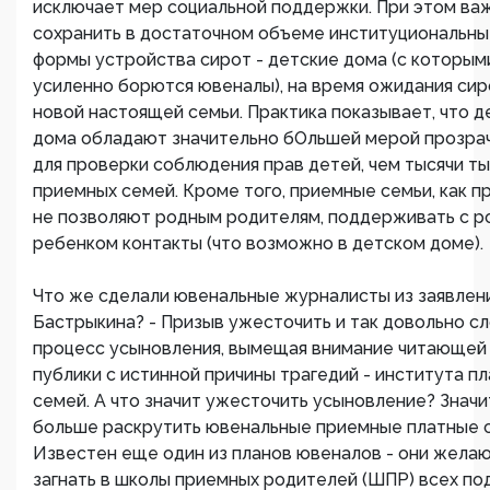
исключает мер социальной поддержки. При этом ва
сохранить в достаточном объеме институциональн
формы устройства сирот - детские дома (с которым
усиленно борются ювеналы), на время ожидания си
новой настоящей семьи. Практика показывает, что д
дома обладают значительно бОльшей мерой прозра
для проверки соблюдения прав детей, чем тысячи ты
приемных семей. Кроме того, приемные семьи, как п
не позволяют родным родителям, поддерживать с 
ребенком контакты (что возможно в детском доме).
Что же сделали ювенальные журналисты из заявлени
Бастрыкина? - Призыв ужесточить и так довольно с
процесс усыновления, вымещая внимание читающей
публики с истинной причины трагедий - института п
семей. А что значит ужесточить усыновление? Значи
больше раскрутить ювенальные приемные платные с
Известен еще один из планов ювеналов - они жела
загнать в школы приемных родителей (ШПР) всех по