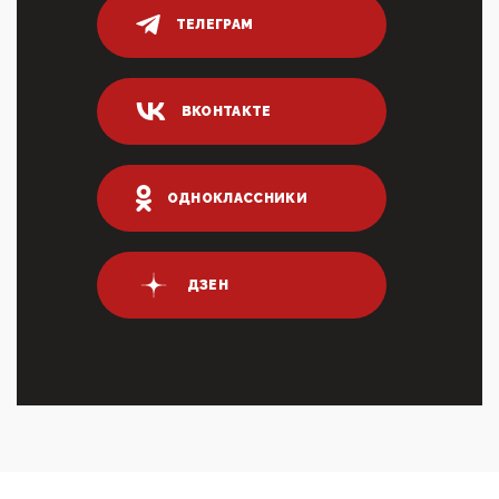
ТЕЛЕГРАМ
05:52, 10 Апреля 2026
Тем временем, в Германии г-н Мерц заявил, что
80% сирийцев в ФРГ должны вернуться на родину.
Он это ...
ВКОНТАКТЕ
04:47, 10 Апреля 2026
ИНН для переводов по СБП это первый шаг из
логических двухЗаполнение ИНН при любых
переводах по ...
ОДНОКЛАССНИКИ
03:35, 10 Апреля 2026
Суммарное вознаграждение менеджменту в 15
крупных банках по итогам 2025 года превысило 63
млрд руб. ...
ДЗЕН
03:01, 10 Апреля 2026
Террорист и убийца Буданов вальяжно сообщил,
что союзники просили Киев не наносить удары по
энергети...
01:54, 10 Апреля 2026
ПрезидентПутинвчера вечером обьявил
Пасхальное перемирие с 16 часов субботы до конца
дня Воскресен...