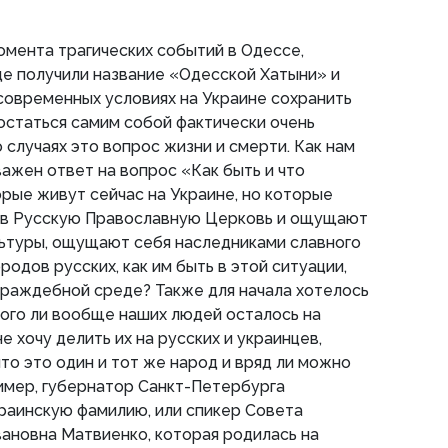
омента трагических событий в Одессе,
е получили название «Одесской Хатыни» и
в современных условиях на Украине сохранить
остаться самим собой фактически очень
 случаях это вопрос жизни и смерти. Как нам
важен ответ на вопрос «Как быть и что
рые живут сейчас на Украине, но которые
т в Русскую Православную Церковь и ощущают
льтуры, ощущают себя наследниками славного
родов русских, как им быть в этой ситуации,
враждебной среде? Также для начала хотелось
ного ли вообще наших людей осталось на
е хочу делить их на русских и украинцев,
то это один и тот же народ и вряд ли можно
ример, губернатор Санкт-Петербурга
раинскую фамилию, или спикер Совета
ановна Матвиенко, которая родилась на