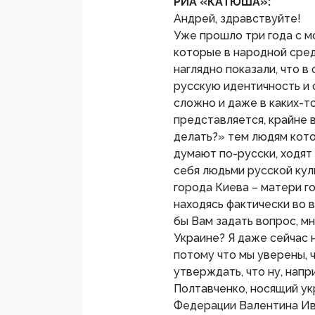
РИА «КАТЮША»:
Андрей, здравствуйте!
Уже прошло три года с м
которые в народной сред
наглядно показали, что 
русскую идентичность и 
сложно и даже в каких-то
представляется, крайне 
делать?» тем людям кото
думают по-русски, ходя
себя людьми русской ку
города Киева – матери го
находясь фактически во 
бы Вам задать вопрос, м
Украине? Я даже сейчас н
потому что мы уверены, ч
утверждать, что ну, нап
Полтавченко, носящий ук
Федерации Валентина Ив