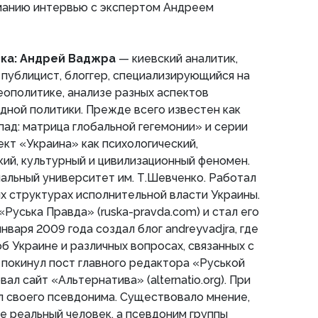
анию интервью с экспертом Андреем
ка: Андрей Ваджра
— киевский аналитик,
, публицист, блоггер, специализирующийся на
геополитике, анализе разных аспектов
ной политики. Прежде всего известен как
апад: матрица глобальной гегемонии» и серии
ект «Украина» как психологический,
кий, культурный и цивилизационный феномен.
альный университет им. Т.Шевченко. Работал
х структурах исполнительной власти Украины.
«Руська Правда» (ruska-pravda.com) и стал его
нваря 2009 года создал блог andreyvadjra, где
б Украине и различных вопросах, связанных с
а покинул пост главного редактора «Руськой
ал сайт «Альтернатива» (alternatio.org). При
л своего псевдонима. Существовало мнение,
е реальный человек, а псевдоним группы