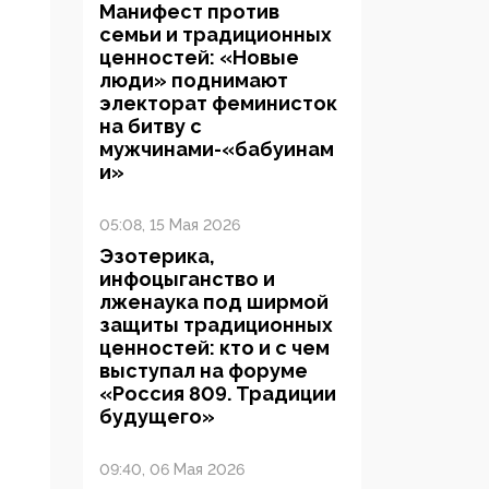
Манифест против
семьи и традиционных
ценностей: «Новые
люди» поднимают
электорат феминисток
на битву с
мужчинами-«бабуинам
и»
05:08, 15 Мая 2026
Эзотерика,
инфоцыганство и
лженаука под ширмой
защиты традиционных
ценностей: кто и с чем
выступал на форуме
«Россия 809. Традиции
будущего»
09:40, 06 Мая 2026