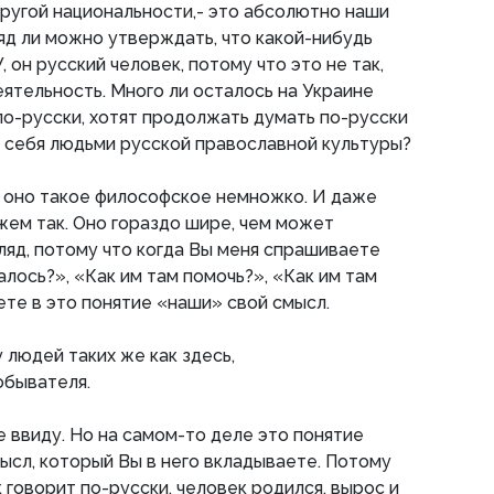
другой национальности,- это абсолютно наши
ряд ли можно утверждать, что какой-нибудь
, он русский человек, потому что это не так,
еятельность. Много ли осталось на Украине
о-русски, хотят продолжать думать по-русски
 себя людьми русской православной культуры?
 оно такое философское немножко. И даже
жем так. Оно гораздо шире, чем может
гляд, потому что когда Вы меня спрашиваете
лось?», «Как им там помочь?», «Как им там
те в это понятие «наши» свой смысл.
 людей таких же как здесь,
обывателя.
е ввиду. Но на самом-то деле это понятие
мысл, который Вы в него вкладываете. Потому
к говорит по-русски, человек родился, вырос и