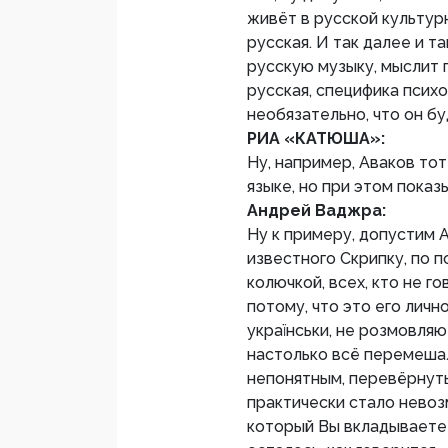
живёт в русской культур
русская. И так далее и т
русскую музыку, мыслит п
русская, специфика психо
необязательно, что он бу
РИА «КАТЮША»:
Ну, например, Аваков тот
языке, но при этом пока
Андрей Ваджра:
Ну к примеру, допустим А
известного Скрипку, по п
колючкой, всех, кто не г
потому, что это его личн
українськи, не розмовляю»
настолько всё перемешал
непонятным, перевёрнуты
практически стало невоз
который Вы вкладываете 