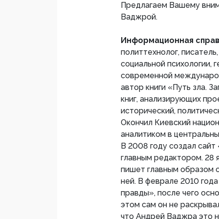
Предлагаем Вашему вним
Ваджрой.
Информационная справ
политтехнолог, писатель
социальной психологии, 
современной международ
автор книги «Путь зла. З
книг, анализирующих про
исторический, политичес
Окончил Киевский национ
аналитиком в центральны
В 2008 году создал сайт 
главным редактором. 28 я
пишет главным образом о
ней. В феврале 2010 год
правды», после чего основ
этом сам он не раскрыва
что Андрей Ваджра это н