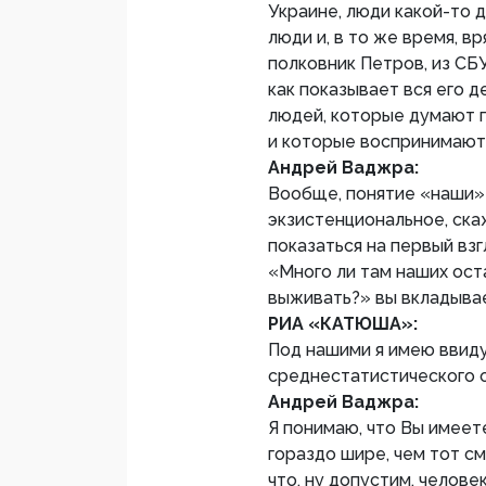
Украине, люди какой-то 
люди и, в то же время, в
полковник Петров, из СБУ
как показывает вся его д
людей, которые думают п
и которые воспринимают
Андрей Ваджра:
Вообще, понятие «наши»
экзистенциональное, ска
показаться на первый вз
«Много ли там наших оста
выживать?» вы вкладывае
РИА «КАТЮША»:
Под нашими я имею ввиду
среднестатистического 
Андрей Ваджра:
Я понимаю, что Вы имеет
гораздо шире, чем тот с
что, ну допустим, челове