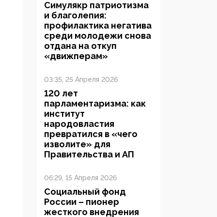
Симулякр патриотизма
и благолепия:
профилактика негатива
среди молодежи снова
отдана на откуп
«движперам»
03:35, 25 Апреля 2026
120 лет
парламентаризма: как
институт
народовластия
превратился в «чего
изволите» для
Правительства и АП
06:29, 15 Апреля 2026
Социальный фонд
России – пионер
жесткого внедрения