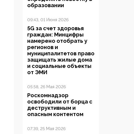
образовании
09:43, 01 Июня 2026
5G за счет здоровья
граждан: Минцифры
намерено отобрать у
регионов и
муниципалитетов право
защищать жилые дома
и социальные объекты
от ЭМИ
05:58, 26 Мая 2026
Роскомнадзор
освободили от борца с
деструктивным и
опасным контентом
07:39, 25 Мая 2026