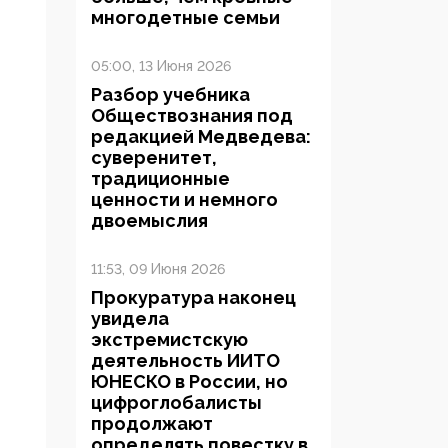
многодетные семьи
05:00, 13 Июня 2026
Разбор учебника
Обществознания под
редакцией Медведева:
суверенитет,
традиционные
ценности и немного
двоемыслия
11:53, 09 Июня 2026
Прокуратура наконец
увидела
экстремистскую
деятельность ИИТО
ЮНЕСКО в России, но
цифроглобалисты
продолжают
определять повестку в