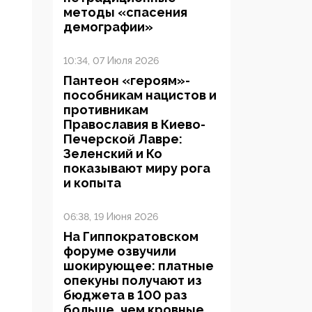
методы «спасения
демографии»
10:34, 07 Июля 2026
Пантеон «героям»-
пособникам нацистов и
противникам
Православия в Киево-
Печерской Лавре:
Зеленский и Ко
показывают миру рога
и копыта
06:38, 19 Июня 2026
На Гиппократовском
форуме озвучили
шокирующее: платные
опекуны получают из
бюджета в 100 раз
больше, чем кровные