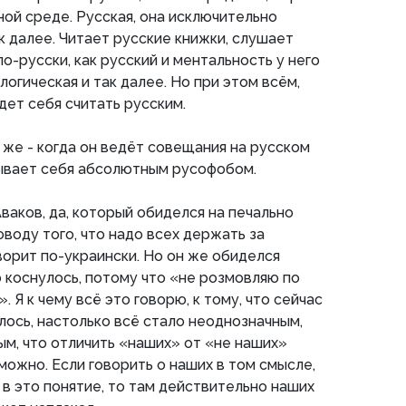
ной среде. Русская, она исключительно
ак далее. Читает русские книжки, слушает
о-русски, как русский и ментальность у него
логическая и так далее. Но при этом всём,
дет себя считать русским.
 же - когда он ведёт совещания на русском
зывает себя абсолютным русофобом.
ваков, да, который обиделся на печально
оводу того, что надо всех держать за
оворит по-украински. Но он же обиделся
о коснулось, потому что «не розмовляю по
. Я к чему всё это говорю, к тому, что сейчас
ось, настолько всё стало неоднозначным,
м, что отличить «наших» от «не наших»
можно. Если говорить о наших в том смысле,
в это понятие, то там действительно наших