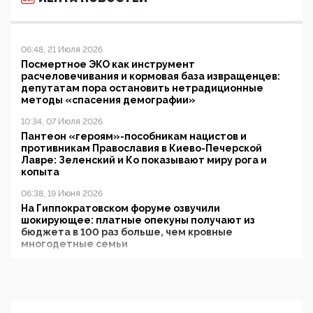
06:48, 21 Июля 2026
Посмертное ЭКО как инструмент
расчеловечивания и кормовая база извращенцев:
депутатам пора остановить нетрадиционные
методы «спасения демографии»
10:34, 07 Июля 2026
Пантеон «героям»-пособникам нацистов и
противникам Православия в Киево-Печерской
Лавре: Зеленский и Ко показывают миру рога и
копыта
06:38, 19 Июня 2026
На Гиппократовском форуме озвучили
шокирующее: платные опекуны получают из
бюджета в 100 раз больше, чем кровные
многодетные семьи
05:00, 13 Июня 2026
Разбор учебника Обществознания под редакцией
Медведева: суверенитет, традиционные ценности
и немного двоемыслия