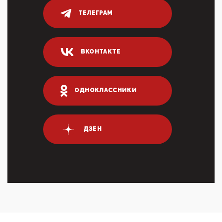
Адмир...
ТЕЛЕГРАМ
05:52, 10 Апреля 2026
Тем временем, в Германии г-н Мерц заявил, что
80% сирийцев в ФРГ должны вернуться на родину.
Он это ...
ВКОНТАКТЕ
04:47, 10 Апреля 2026
ИНН для переводов по СБП это первый шаг из
логических двухЗаполнение ИНН при любых
переводах по ...
ОДНОКЛАССНИКИ
03:35, 10 Апреля 2026
Суммарное вознаграждение менеджменту в 15
крупных банках по итогам 2025 года превысило 63
млрд руб. ...
ДЗЕН
03:01, 10 Апреля 2026
Террорист и убийца Буданов вальяжно сообщил,
что союзники просили Киев не наносить удары по
энергети...
01:54, 10 Апреля 2026
ПрезидентПутинвчера вечером обьявил
Пасхальное перемирие с 16 часов субботы до конца
дня Воскресен...