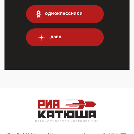
ИНН для переводов по СБП это первый шаг из
логических двухЗаполнение ИНН при любых
переводах по ...
ОДНОКЛАССНИКИ
03:35, 10 Апреля 2026
Суммарное вознаграждение менеджменту в 15
крупных банках по итогам 2025 года превысило 63
млрд руб. ...
ДЗЕН
03:01, 10 Апреля 2026
Террорист и убийца Буданов вальяжно сообщил,
что союзники просили Киев не наносить удары по
энергети...
01:54, 10 Апреля 2026
ПрезидентПутинвчера вечером обьявил
Пасхальное перемирие с 16 часов субботы до конца
дня Воскресен...
01:09, 10 Апреля 2026
Цифроконцлагерь работает только на
входМошенники активно пользуются аккаунтами на
Госуслугах уме...
ПАТРИОТИЧЕСКОЕ ИНТЕРНЕТ СМИ
12:01, 10 Апреля 2026
Сионистское правительство благосклонно