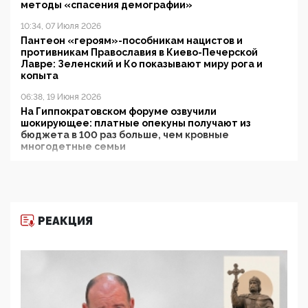
методы «спасения демографии»
10:34, 07 Июля 2026
Пантеон «героям»-пособникам нацистов и
противникам Православия в Киево-Печерской
Лавре: Зеленский и Ко показывают миру рога и
копыта
06:38, 19 Июня 2026
На Гиппократовском форуме озвучили
шокирующее: платные опекуны получают из
бюджета в 100 раз больше, чем кровные
многодетные семьи
05:00, 13 Июня 2026
Разбор учебника Обществознания под редакцией
Медведева: суверенитет, традиционные ценности
и немного двоемыслия
РЕАКЦИЯ
11:53, 09 Июня 2026
Прокуратура наконец увидела экстремистскую
деятельность ИИТО ЮНЕСКО в России, но
цифроглобалисты продолжают определять
повестку в образовании
09:43, 01 Июня 2026