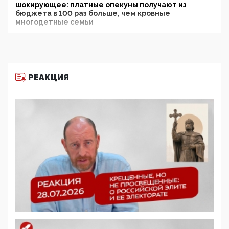
шокирующее: платные опекуны получают из
бюджета в 100 раз больше, чем кровные
многодетные семьи
05:00, 13 Июня 2026
Разбор учебника Обществознания под редакцией
Медведева: суверенитет, традиционные ценности
и немного двоемыслия
РЕАКЦИЯ
11:53, 09 Июня 2026
Прокуратура наконец увидела экстремистскую
деятельность ИИТО ЮНЕСКО в России, но
цифроглобалисты продолжают определять
повестку в образовании
09:43, 01 Июня 2026
5G за счет здоровья граждан: Минцифры намерено
отобрать у регионов и муниципалитетов право
защищать жилые дома и социальные объекты от
ЭМИ
05:58, 26 Мая 2026
Роскомнадзор освободили от борца с
деструктивным и опасным контентом
07:39, 25 Мая 2026