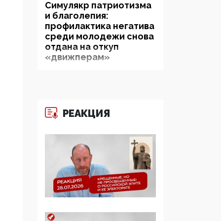
Симулякр патриотизма
и благолепия:
профилактика негатива
среди молодежи снова
отдана на откуп
«движперам»
03:35, 25 Апреля 2026
120 лет
парламентаризма: как
РЕАКЦИЯ
институт
народовластия
превратился в «чего
изволите» для
Правительства и АП
06:29, 15 Апреля 2026
Социальный фонд
России – пионер
жесткого внедрения