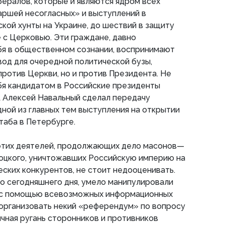
ералов, которые и являются ядром всех
аршей несогласных» и выступлений в
ой хунты на Украине, до шествий в защиту
 с Церковью. Эти граждане, давно
я в общественном сознании, воспринимают
вод для очередной политической бузы,
против Церкви, но и против Президента. Не
бя кандидатом в Российские президенты
 Алексей Навальный сделал передачу
ной из главных тем выступления на открытии
таба в Петербурге.
 этих деятелей, продолжающих дело масонов—
оцкого, уничтожавших Российскую империю на
еских конкурентов, не стоит недооценивать.
до сегодняшнего дня, умело манипулировали
с помощью всевозможных информационных
 организовать некий «референдум» по вопросу
ичная ругань сторонников и противников