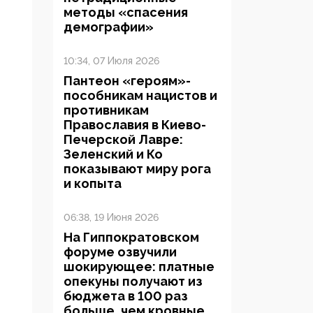
методы «спасения
демографии»
10:34, 07 Июля 2026
Пантеон «героям»-
пособникам нацистов и
противникам
Православия в Киево-
Печерской Лавре:
Зеленский и Ко
показывают миру рога
и копыта
06:38, 19 Июня 2026
На Гиппократовском
форуме озвучили
шокирующее: платные
опекуны получают из
бюджета в 100 раз
больше, чем кровные