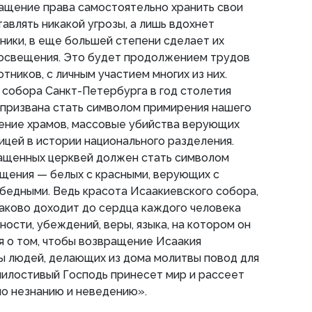
ащение права самостоятельно хранить свои
авлять никакой угрозы, а лишь вдохнет
ники, в еще большей степени сделает их
освещения. Это будет продолжением трудов
ников, с личным участием многих из них.
собора Санкт-Петербурга в год столетия
призвана стать символом примирения нашего
шение храмов, массовые убийства верующих
цей в истории национального разделения.
ращенных церквей должен стать символом
ощения — белых с красными, верующих с
бедными. Ведь красота Исаакиевского собора,
наково доходит до сердца каждого человека
ости, убеждений, веры, языка, на котором он
я о том, чтобы возвращение Исаакия
ы людей, делающих из дома молитвы повод для
милостивый Господь принесет мир и рассеет
по незнанию и неведению».