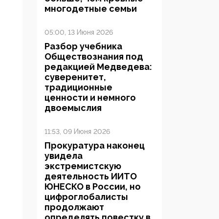
многодетные семьи
05:00, 13 Июня 2026
Разбор учебника
Обществознания под
редакцией Медведева:
суверенитет,
традиционные
ценности и немного
двоемыслия
11:53, 09 Июня 2026
Прокуратура наконец
увидела
экстремистскую
деятельность ИИТО
ЮНЕСКО в России, но
цифроглобалисты
продолжают
определять повестку в