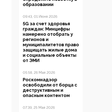
образовании
09:43, 01 Июня 2026
5G за счет здоровья
граждан: Минцифры
намерено отобрать у
регионов и
муниципалитетов право
защищать жилые дома
и социальные объекты
от ЭМИ
05:58, 26 Мая 2026
Роскомнадзор
освободили от борца с
деструктивным и
опасным контентом
07:39, 25 Мая 2026