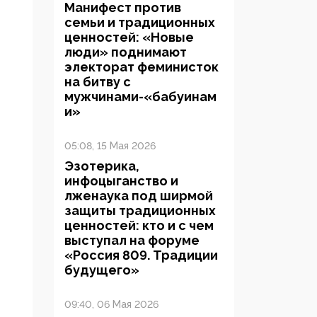
Манифест против
семьи и традиционных
ценностей: «Новые
люди» поднимают
электорат феминисток
на битву с
мужчинами-«бабуинам
и»
05:08, 15 Мая 2026
Эзотерика,
инфоцыганство и
лженаука под ширмой
защиты традиционных
ценностей: кто и с чем
выступал на форуме
«Россия 809. Традиции
будущего»
09:40, 06 Мая 2026