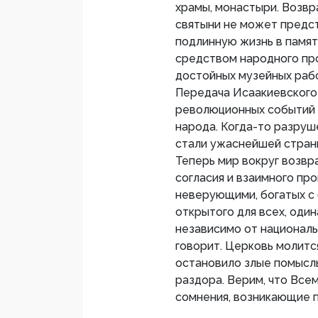
храмы, монастыри. Возвр
святыни не может предст
подлинную жизнь в памят
средством народного пр
достойных музейных работ
Передача Исаакиевского 
революционных событий 
народа. Когда-то разру
стали ужаснейшей страни
Теперь мир вокруг возв
согласия и взаимного пр
неверующими, богатых с 
открытого для всех, оди
независимо от национальн
говорит. Церковь молитс
остановило злые помысл
раздора. Верим, что Все
сомнения, возникающие 