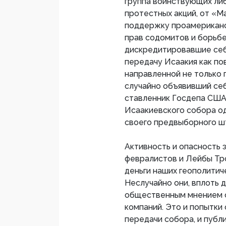
группа воинствующих либ
протестных акций, от «М
поддержку проамериканск
прав содомитов и борьбе
дискредитировавшие себ
передачу Исаакия как по
направленной не только 
случайно объявивший се
ставленник Госдепа США
Исаакиевского собора од
своего предвыборного ш
Активность и опасность
февралистов и Лейбы Тр
деньги наших геополитич
Неслучайно они, вплоть 
общественным мнением 
компаний. Это и попытки
передачи собора, и публ