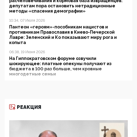
расчеловечивания и кормовая база извращенцев:
депутатам пора остановить нетрадиционные
методы «спасения демографии»
10:34, 07 Июля 2026
Пантеон «героям»-пособникам нацистов и
противникам Православия в Киево-Печерской
Лавре: Зеленский и Ко показывают миру рога и
копыта
06:38, 19 Июня 2026
На Гиппократовском форуме озвучили
шокирующее: платные опекуны получают из
бюджета в 100 раз больше, чем кровные
многодетные семьи
05:00, 13 Июня 2026
Разбор учебника Обществознания под редакцией
Медведева: суверенитет, традиционные ценности
и немного двоемыслия
РЕАКЦИЯ
11:53, 09 Июня 2026
Прокуратура наконец увидела экстремистскую
деятельность ИИТО ЮНЕСКО в России, но
цифроглобалисты продолжают определять
повестку в образовании