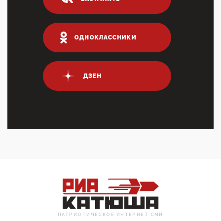
04:47, 10 Апреля 2026
ИНН для переводов по СБП это первый шаг из
логических двухЗаполнение ИНН при любых
переводах по ...
ОДНОКЛАССНИКИ
03:35, 10 Апреля 2026
Суммарное вознаграждение менеджменту в 15
крупных банках по итогам 2025 года превысило 63
млрд руб. ...
ДЗЕН
03:01, 10 Апреля 2026
Террорист и убийца Буданов вальяжно сообщил,
что союзники просили Киев не наносить удары по
энергети...
01:54, 10 Апреля 2026
ПрезидентПутинвчера вечером обьявил
Пасхальное перемирие с 16 часов субботы до конца
дня Воскресен...
01:09, 10 Апреля 2026
Цифроконцлагерь работает только на
входМошенники активно пользуются аккаунтами на
Госуслугах уме...
ПАТРИОТИЧЕСКОЕ ИНТЕРНЕТ СМИ
12:01, 10 Апреля 2026