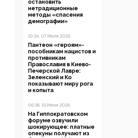
остановить
нетрадиционные
методы «спасения
демографии»
10:34, 07 Июля 2026
Пантеон «героям»-
пособникам нацистов и
противникам
Православия в Киево-
Печерской Лавре:
Зеленский и Ко
показывают миру рога
и копыта
06:38, 19 Июня 2026
На Гиппократовском
форуме озвучили
шокирующее: платные
опекуны получают из