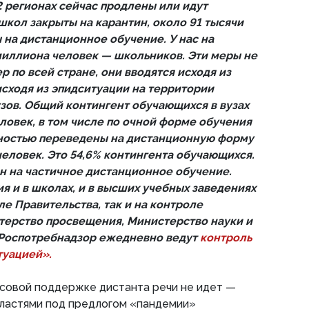
2 регионах сейчас продлены или идут
школ закрыты на карантин, около 91 тысячи
на дистанционное обучение. У нас на
миллиона человек — школьников. Эти меры не
р по всей стране, они вводятся исходя из
исходя из эпидситуации на территории
узов. Общий контингент обучающихся в вузах
ловек, в том числе по очной форме обучения
лностью переведены на дистанционную форму
человек. Это 54,6% контингента обучающихся.
 на частичное дистанционное обучение.
ция и в школах, и в высших учебных заведениях
ле Правительства, так и на контроле
терство просвещения, Министерство науки и
 Роспотребнадзор ежедневно ведут
контроль
туацией».
ассовой поддержке дистанта речи не идет —
властями под предлогом «пандемии»