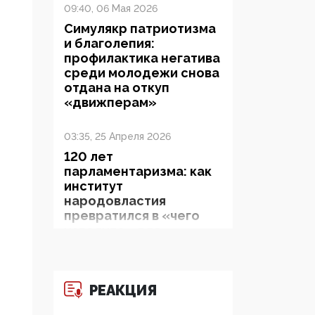
09:40, 06 Мая 2026
Симулякр патриотизма
и благолепия:
профилактика негатива
среди молодежи снова
отдана на откуп
«движперам»
03:35, 25 Апреля 2026
120 лет
парламентаризма: как
институт
народовластия
превратился в «чего
изволите» для
Правительства и АП
06:29, 15 Апреля 2026
РЕАКЦИЯ
Социальный фонд
России – пионер