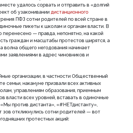
вместе удалось сорвать и отправить в «долгий
оект об узаконивании
дистанционного
рения ПФЗ сотни родителей по всей стране в
диночные пикеты к школам и органам власти. В
 перенесено — правда, непонятно, на какой
сть граждан и масштабы протестов ширятся, а
эта волна общего негодования начинает
ми заявлениями в адрес чиновников и
йные организации, в частности Общественный
е семьи, накануне призвали всех активных
олам, управлениям образования, приемным
ов власти всех уровней, вставать в одиночные
а «Мы против дистанта», «#НЕТдистанту»,
 зов откликнулись сотни родителей — вот
егодняшних протестных акций: