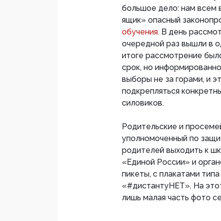
большое дело: нам всем 
ящик» опасный законопр
обучения.
В день рассмот
очередной раз вышли в о
итоге рассмотрение было
срок, но информированно
выборы не за горами, и 
подкрепляться конкретны
силовиков.
Родительские и просеме
уполномоченный по защит
родителей выходить к шк
«Единой России» и орган
пикеты, с плакатами тип
«#дистантуНЕТ». На этот
лишь малая часть фото с