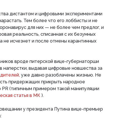
ства дистантом и цифровыми экспериментами
арастать. Тем более что его лоббисты и не
оронавирус для них — не более чем предлог, и
овая реальность, списанная с их безумных
а не исчезнет и после отмены карантинных
вников вроде питерской вице-губернаторши
в наперстки, выдавая цифровые новшества за
одителей,
уже давно разоблачены жизнью. Не
ласть придержащих прикрыть народное
 PR (типичным примером такой манипуляции
еская статья в МК
).
совещании у президента Путина вице-премьер
: