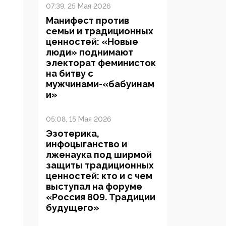
07:39, 25 Мая 2026
Манифест против
семьи и традиционных
ценностей: «Новые
люди» поднимают
электорат феминисток
на битву с
мужчинами-«бабуинам
и»
05:08, 15 Мая 2026
Эзотерика,
инфоцыганство и
лженаука под ширмой
защиты традиционных
ценностей: кто и с чем
выступал на форуме
«Россия 809. Традиции
будущего»