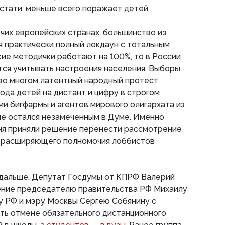
кстати, меньше всего поражает детей.
очих европейских странах, большинство из
я практически полный локдаун с тотальным
ие методички работают на 100%, то в России
тся учитывать настроения населения. Выборы
е во многом латентный народный протест
ода детей на дистант и цифру в строгом
ми бигфармы и агентов мирового олигархата из
не остался незамеченным в Думе. Именно
ня приняли решение перенести рассмотрение
, расширяющего полномочия лоббистов
дальше. Депутат Госдумы от КПРФ Валерий
ние председателю правительства РФ Михаилу
у РФ и мэру Москвы Сергею Собянину с
ть отмене обязательного дистанционного