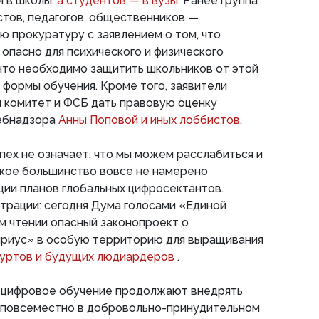
й в школы,
а студентов — в вузы.
Ранее группа
стов, педагогов, общественников —
ю прокуратуру с заявлением о том, что
опасно для психического и физического
, что необходимо защитить школьников от этой
формы обучения. Кроме того, заявители
 комитет и ФСБ дать правовую оценку
ебнадзора
Анны Поповой и иных лоббистов.
пех не означает, что мы можем расслабиться и
ское большинство вовсе не намерено
ции планов глобальных цифросектантов.
трации: сегодня Дума голосами «Единой
м чтении опасный законопроект о
риус» в особую территорию для выращивания
уртов и будущих людиардеров
.
 и цифровое обучение продолжают внедрять
и повсеместно в добровольно-принудительном