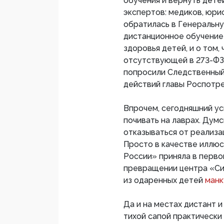
обучения и вернуть дете
экспертов: медиков, юри
обратилась в Генеральну
дистанционное обучение 
здоровья детей, и о том
отсутствующей в 273-ФЗ 
попросили Следственный
действий главы Роспотр
Впрочем, сегодняшний ус
почивать на лаврах. Дум
отказываться от реализа
Просто в качестве иллюс
России» приняла в перво
превращении центра «Си
из одаренных детей
манк
Да и на местах дистант
тихой сапой практическ