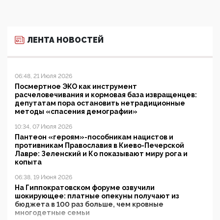
ЛЕНТА НОВОСТЕЙ
06:48, 21 Июля 2026
Посмертное ЭКО как инструмент
расчеловечивания и кормовая база извращенцев:
депутатам пора остановить нетрадиционные
методы «спасения демографии»
10:34, 07 Июля 2026
Пантеон «героям»-пособникам нацистов и
противникам Православия в Киево-Печерской
Лавре: Зеленский и Ко показывают миру рога и
копыта
06:38, 19 Июня 2026
На Гиппократовском форуме озвучили
шокирующее: платные опекуны получают из
бюджета в 100 раз больше, чем кровные
многодетные семьи