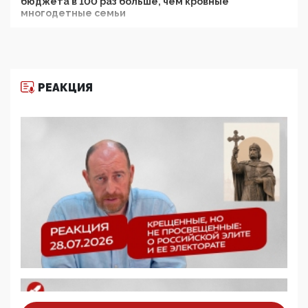
бюджета в 100 раз больше, чем кровные
многодетные семьи
05:00, 13 Июня 2026
Разбор учебника Обществознания под редакцией
Медведева: суверенитет, традиционные ценности
и немного двоемыслия
РЕАКЦИЯ
11:53, 09 Июня 2026
Прокуратура наконец увидела экстремистскую
деятельность ИИТО ЮНЕСКО в России, но
цифроглобалисты продолжают определять
повестку в образовании
09:43, 01 Июня 2026
5G за счет здоровья граждан: Минцифры намерено
отобрать у регионов и муниципалитетов право
защищать жилые дома и социальные объекты от
ЭМИ
05:58, 26 Мая 2026
Роскомнадзор освободили от борца с
деструктивным и опасным контентом
07:39, 25 Мая 2026
Манифест против семьи и традиционных