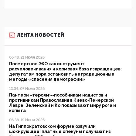
ЛЕНТА НОВОСТЕЙ
06:48, 21 Июля 2026
Посмертное ЭКО как инструмент
расчеловечивания и кормовая база извращенцев:
депутатам пора остановить нетрадиционные
методы «спасения демографии»
10:34, 07 Июля 2026
Пантеон «героям»-пособникам нацистов и
противникам Православия в Киево-Печерской
Лавре: Зеленский и Ко показывают миру рога и
копыта
06:38, 19 Июня 2026
На Гиппократовском форуме озвучили
шокирующее: платные опекуны получают из