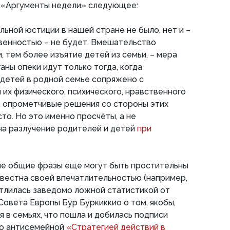
 «Аргументы недели» следующее:
льной юстиции в нашей стране не было, нет и –
венностью – не будет. Вмешательство
, тем более изъятие детей из семьи, – мера
ганы опеки идут только тогда, когда
детей в родной семье сопряжено с
 их физического, психического, нравственного
, опрометчивые решения со стороны этих
то. Но это именно просчёты, а не
на разлучение родителей и детей
при
ие общие фразы еще могут быть простительны
вестна своей впечатлительностью (например,
чатлилась заведомо ложной статистикой от
Совета Европы Бур Буркиккио о том, якобы,
 в семьях, что пошла и добилась подписи
мо антисемейной
«Стратегией действий в