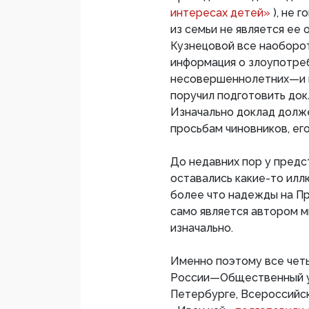
интересах детей»
), не 
из семьи не является ее
Кузнецовой все наоборот
информация о злоупотреб
несовершеннолетних—и и
поручил подготовить док
Изначально доклад долже
просьбам чиновников, его
До недавних пор у предс
оставались какие-то илл
более что надежды на Пр
само является автором м
изначально.
Именно поэтому все чет
России—Общественный уп
Петербурге, Всероссийс