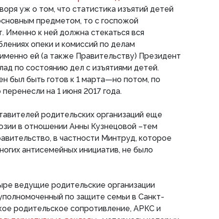
говоря уж о том, что статистика изъятий детей
 основным предметом, то с госпожой
. Именно к ней должна стекаться вся
лениях опеки и комиссий по делам
менно ей (а также Правительству) Президент
лад по состоянию дел с изъятиями детей.
н был быть готов к 1 марта—но потом, по
 перенесли на 1 июня 2017 года.
тавителей родительских организаций еще
юзии в отношении Анны Кузнецовой –тем
авительство, в частности Минтруд, которое
ногих антисемейных инициатив, не было
ыре ведущие родительские организации
олномоченный по защите семьи в Санкт-
кое родительское сопротивление, АРКС и