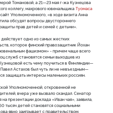
ерой Томановой, а 21—23 мая г-жа Кузнецова
кого коллегу, махрового ювенальщика
Туомаса
 сайт Уполномоченного, «в ходе визита Анна
ттила обсудят вопросы двустороннего
защиты прав детей и семей с детьми».
и действует одно из самых жестких
ьств, которое финский правозащитник Йохан
«ювенальным фашизмом» - причем чаще всего
оц.служб становятся семьи выходцев из
 Кузнецовой есть чему поучиться в Финляндии—
 Павел Астахов был чуть ли не невъездным—
ся защищать интересы маленьких россиян.
ской Уполномоченной, откровенной не
ителей, вчера уже вызвало скандал. Сенатор
 на презентации доклада «Иван чая», заявила,
60 тысяч детей становятся социальными
цова явно заигрывает с правительством,