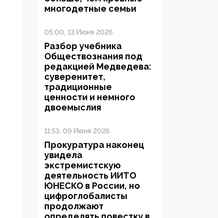
многодетные семьи
05:00, 13 Июня 2026
Разбор учебника
Обществознания под
редакцией Медведева:
суверенитет,
традиционные
ценности и немного
двоемыслия
11:53, 09 Июня 2026
Прокуратура наконец
увидела
экстремистскую
деятельность ИИТО
ЮНЕСКО в России, но
цифроглобалисты
продолжают
определять повестку в