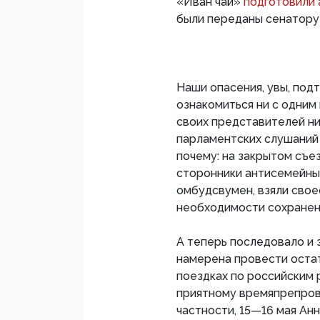
«Иван чай»
подготовили
были переданы сенатору
Наши опасения, увы, под
ознакомиться ни с одним
своих представителей н
парламентских слушаний 
почему: на закрытом съе
сторонники антисемейных
омбудсвумен, взяли свое
необходимости сохранени
А теперь последовало и 
намерена провести оста
поездках по российским
приятному времяпрепров
частности, 15—16 мая А