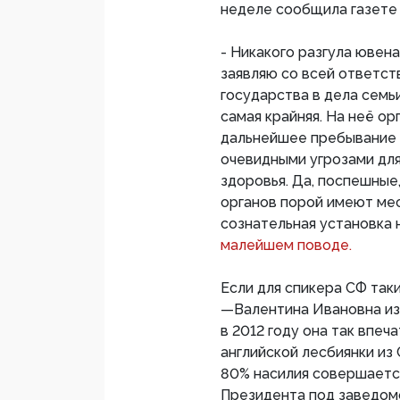
неделе сообщила газете
- Никакого разгула ювена
заявляю со всей ответст
государства в дела семьи
самая крайняя. На неё ор
дальнейшее пребывание 
очевидными угрозами для
здоровья. Да, поспешные
органов порой имеют мес
сознательная установка 
малейшем поводе.
Если для спикера СФ так
—Валентина Ивановна из
в 2012 году она так впе
английской лесбиянки из 
80% насилия совершается
Президента под заведо