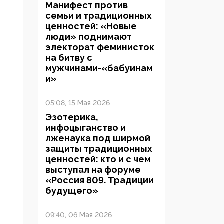
Манифест против
семьи и традиционных
ценностей: «Новые
люди» поднимают
электорат феминисток
на битву с
мужчинами-«бабуинам
и»
05:08, 15 Мая 2026
Эзотерика,
инфоцыганство и
лженаука под ширмой
защиты традиционных
ценностей: кто и с чем
выступал на форуме
«Россия 809. Традиции
будущего»
09:40, 06 Мая 2026