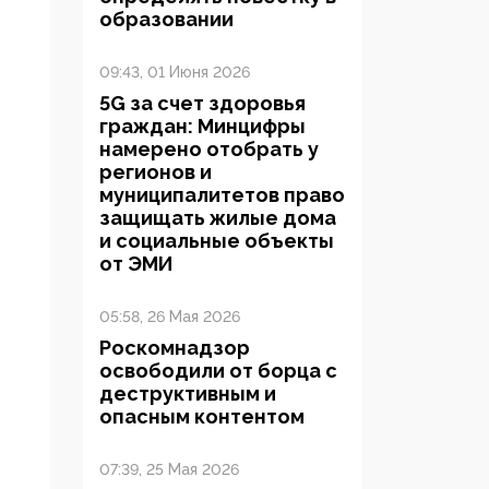
образовании
09:43, 01 Июня 2026
5G за счет здоровья
граждан: Минцифры
намерено отобрать у
регионов и
муниципалитетов право
защищать жилые дома
и социальные объекты
от ЭМИ
05:58, 26 Мая 2026
Роскомнадзор
освободили от борца с
деструктивным и
опасным контентом
07:39, 25 Мая 2026