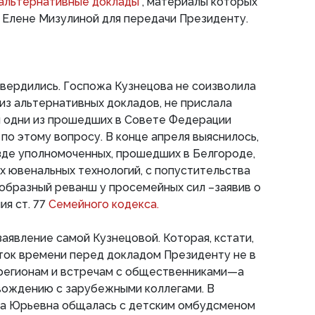
 альтернативные доклады
, материалы которых
 Елене Мизулиной для передачи Президенту.
твердились. Госпожа Кузнецова не соизволила
 из альтернативных докладов, не прислала
и одни из прошедших в Совете Федерации
по этому вопросу. В конце апреля выяснилось,
зде уполномоченных, прошедших в Белгороде,
 ювенальных технологий, с попустительства
образный реванш у просемейных сил –заявив о
я ст. 77
Семейного кодекса.
заявление самой Кузнецовой. Которая, кстати,
ток времени перед докладом Президенту не в
 регионам и встречам с общественниками—а
ождению с зарубежными коллегами. В
нна Юрьевна общалась с детским омбудсменом