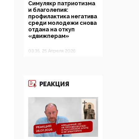
Симулякр патриотизма
и благолепия:
профилактика негатива
среди молодежи снова
отдана на откуп
«движперам»
03:35, 25 Апреля 2026
120 лет
парламентаризма: как
институт
народовластия
РЕАКЦИЯ
превратился в «чего
изволите» для
Правительства и АП
06:29, 15 Апреля 2026
Социальный фонд
России – пионер
жесткого внедрения