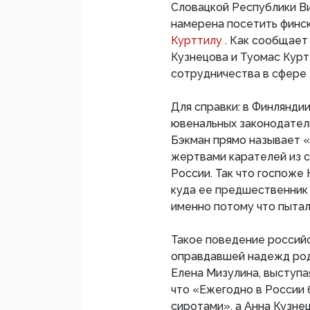
Словацкой Республики Ви
намерена посетить финс
Курттилу
. Как сообщает
Кузнецова и Туомас Кур
сотрудничества в сфере 
Для справки: в Финлянди
ювенальных законодател
Бэкман прямо называет 
жертвами карателей из с
России. Так что госпоже
куда ее предшественник
именно потому что пытал
Такое поведение россий
оправдавшей надежд род
Елена Мизулина, выступая
что «Ежегодно в России 
сиротами», а Анна Кузне