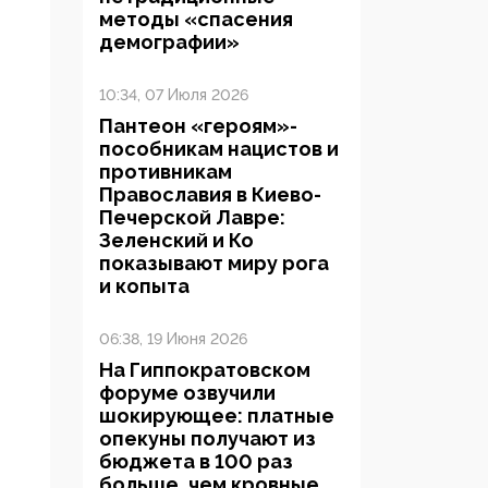
методы «спасения
демографии»
10:34, 07 Июля 2026
Пантеон «героям»-
пособникам нацистов и
противникам
Православия в Киево-
Печерской Лавре:
Зеленский и Ко
показывают миру рога
и копыта
06:38, 19 Июня 2026
На Гиппократовском
форуме озвучили
шокирующее: платные
опекуны получают из
бюджета в 100 раз
больше, чем кровные