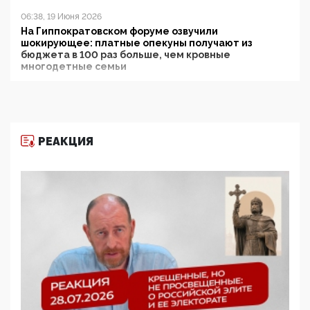
06:38, 19 Июня 2026
На Гиппократовском форуме озвучили
шокирующее: платные опекуны получают из
бюджета в 100 раз больше, чем кровные
многодетные семьи
05:00, 13 Июня 2026
Разбор учебника Обществознания под редакцией
Медведева: суверенитет, традиционные ценности
и немного двоемыслия
РЕАКЦИЯ
11:53, 09 Июня 2026
Прокуратура наконец увидела экстремистскую
деятельность ИИТО ЮНЕСКО в России, но
цифроглобалисты продолжают определять
повестку в образовании
09:43, 01 Июня 2026
5G за счет здоровья граждан: Минцифры намерено
отобрать у регионов и муниципалитетов право
защищать жилые дома и социальные объекты от
ЭМИ
05:58, 26 Мая 2026
Роскомнадзор освободили от борца с