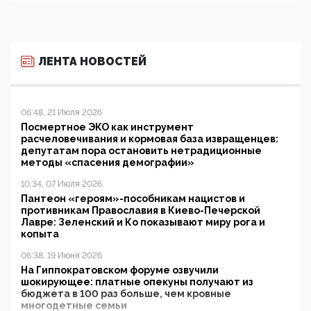
ЛЕНТА НОВОСТЕЙ
06:48, 21 Июля 2026
Посмертное ЭКО как инструмент
расчеловечивания и кормовая база извращенцев:
депутатам пора остановить нетрадиционные
методы «спасения демографии»
10:34, 07 Июля 2026
Пантеон «героям»-пособникам нацистов и
противникам Православия в Киево-Печерской
Лавре: Зеленский и Ко показывают миру рога и
копыта
06:38, 19 Июня 2026
На Гиппократовском форуме озвучили
шокирующее: платные опекуны получают из
бюджета в 100 раз больше, чем кровные
многодетные семьи