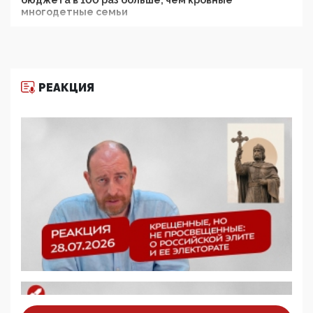
бюджета в 100 раз больше, чем кровные
многодетные семьи
05:00, 13 Июня 2026
Разбор учебника Обществознания под редакцией
Медведева: суверенитет, традиционные ценности
и немного двоемыслия
РЕАКЦИЯ
11:53, 09 Июня 2026
Прокуратура наконец увидела экстремистскую
деятельность ИИТО ЮНЕСКО в России, но
цифроглобалисты продолжают определять
повестку в образовании
09:43, 01 Июня 2026
5G за счет здоровья граждан: Минцифры намерено
отобрать у регионов и муниципалитетов право
защищать жилые дома и социальные объекты от
ЭМИ
05:58, 26 Мая 2026
Роскомнадзор освободили от борца с
деструктивным и опасным контентом
07:39, 25 Мая 2026
Манифест против семьи и традиционных
ценностей: «Новые люди» поднимают электорат