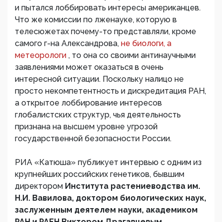
и пытался лоббировать интересы американцев.
Что же комиссии по лженауке, которую в
телесюжетах почему-то представляли, кроме
самого г-на Александрова,
не биологи, а
метеорологи
, то она со своими антинаучными
заявлениями может оказаться в очень
интересной ситуации. Поскольку налицо не
просто некомпетентность и дискредитация РАН,
а открытое лоббирование интересов
глобалистских структур, чья деятельность
признана на высшем уровне угрозой
государственной безопасности России.
РИА «Катюша» публикует интервью с одним из
крупнейших российских генетиков, бывшим
директором
Института растениеводства им.
Н.И. Вавилова, доктором биологических наук,
заслуженным деятелем науки, академиком
РАН и РАЕН Виктором Драгавцевым.