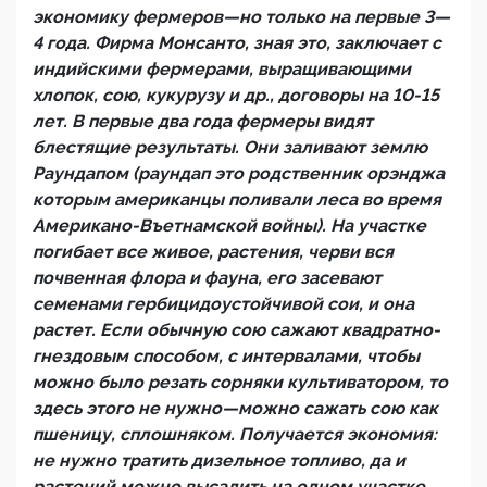
экономику фермеров—но только на первые 3—
4 года. Фирма Монсанто, зная это, заключает с
индийскими фермерами, выращивающими
хлопок, сою, кукурузу и др., договоры на 10-15
лет. В первые два года фермеры видят
блестящие результаты. Они заливают землю
Раундапом (раундап это родственник орэнджа
которым американцы поливали леса во время
Американо-Въетнамской войны). На участке
погибает все живое, растения, черви вся
почвенная флора и фауна, его засевают
семенами гербицидоустойчивой сои, и она
растет. Если обычную сою сажают квадратно-
гнездовым способом, с интервалами, чтобы
можно было резать сорняки культиватором, то
здесь этого не нужно—можно сажать сою как
пшеницу, сплошняком. Получается экономия:
не нужно тратить дизельное топливо, да и
растений можно высадить на одном участке