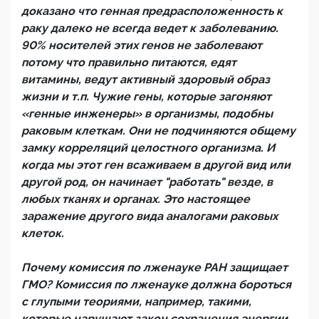
доказано что генная предрасположенность к
раку далеко не всегда ведет к заболеванию.
90% носителей этих генов не заболевают
потому что правильно питаются, едят
витамины, ведут активный здоровый образ
жизни и т.п. Чужие гены, которые загоняют
«генные инженеры» в организмы, подобны
раковым клеткам. Они не подчиняются общему
замку корреляций целостного организма. И
когда мы этот ген всаживаем в другой вид или
другой род, он начинает "работать" везде, в
любых тканях и органах. Это настоящее
заражение другого вида аналогами раковых
клеток.
Почему комиссия по лженауке РАН защищает
ГМО? Комиссия по лженауке должна бороться
с глупыми теориями, например, такими,
которые нарушают закон сохранения энергии,