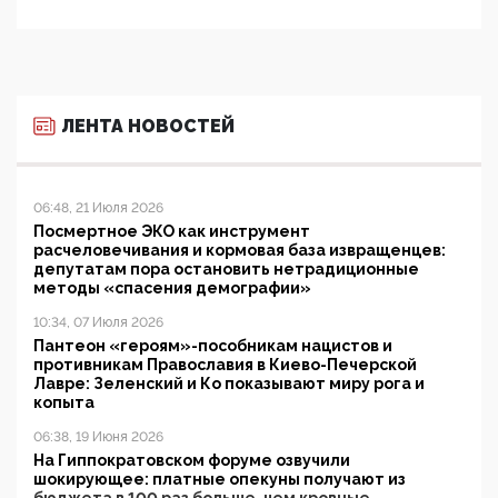
ЛЕНТА НОВОСТЕЙ
06:48, 21 Июля 2026
Посмертное ЭКО как инструмент
расчеловечивания и кормовая база извращенцев:
депутатам пора остановить нетрадиционные
методы «спасения демографии»
10:34, 07 Июля 2026
Пантеон «героям»-пособникам нацистов и
противникам Православия в Киево-Печерской
Лавре: Зеленский и Ко показывают миру рога и
копыта
06:38, 19 Июня 2026
На Гиппократовском форуме озвучили
шокирующее: платные опекуны получают из