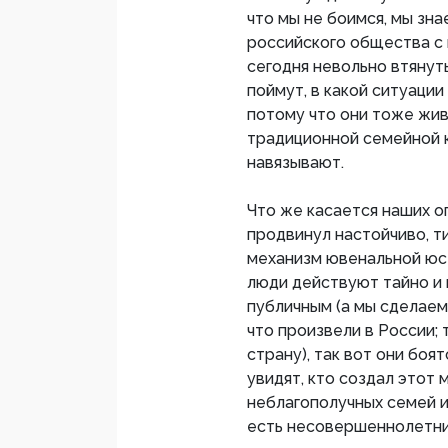
что мы не боимся, мы зн
российского общества с 
сегодня невольно втянут
поймут, в какой ситуации
потому что они тоже жив
традиционной семейной к
навязывают.
Что же касается наших оп
продвинул настойчиво, ти
механизм ювенальной юст
люди действуют тайно и 
публичным (а мы сделаем
что произвели в России; 
страну), так вот они боя
увидят, кто создал этот 
неблагополучных семей и
есть несовершеннолетни