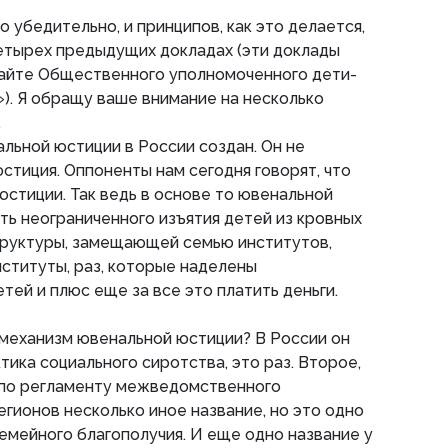
 убедительно, и принципов, как это делается,
четырех предыдущих докладах (эти доклады
сайте Общественного уполномоченного дети-
. Я обращу ваше внимание на несколько
.
льной юстиции в России создан. Он не
стиция. Оппоненты нам сегодня говорят, что
юстиции. Так ведь в основе то ювенальной
ь неограниченного изъятия детей из кровных
труктуры, замещающей семью институтов,
ституты, раз, которые наделены
тей и плюс еще за все это платить деньги.
 механизм ювенальной юстиции? В России он
тика социального сиротства, это раз. Второе,
о по регламенту межведомственного
егионов несколько иное название, но это одно
семейного благополучия. И еще одно название у