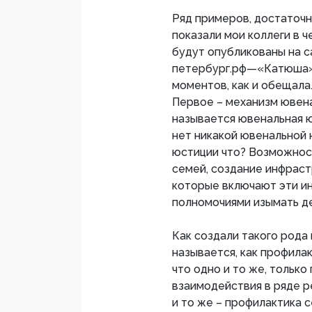
Ряд примеров, достаточно
показали мои коллеги в 
будут опубликованы на 
петербург.рф—«Катюша»)
моментов, как и обещала
Первое – механизм ювена
называется ювенальная ю
нет никакой ювенальной 
юстиции что? Возможност
семей, создание инфрас
которые включают эти ин
полномочиями изымать де
Как создали такого рода
называется, как профилак
что одно и то же, тольк
взаимодействия в ряде р
и то же – профилактика 