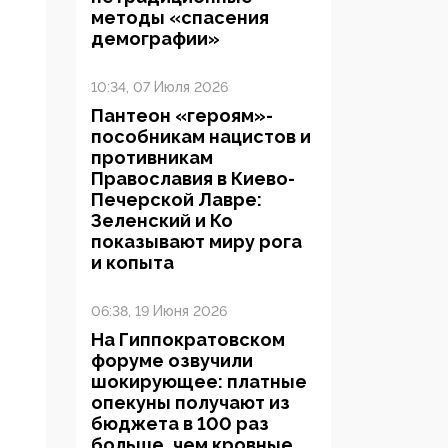
методы «спасения
демографии»
10:34, 07 Июля 2026
Пантеон «героям»-
пособникам нацистов и
противникам
Православия в Киево-
Печерской Лавре:
Зеленский и Ко
показывают миру рога
и копыта
06:38, 19 Июня 2026
На Гиппократовском
форуме озвучили
шокирующее: платные
опекуны получают из
бюджета в 100 раз
больше, чем кровные