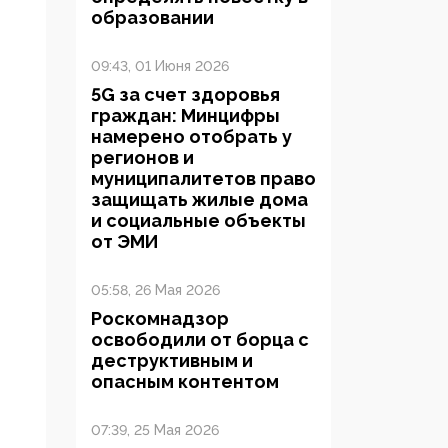
образовании
09:43, 01 Июня 2026
5G за счет здоровья
граждан: Минцифры
намерено отобрать у
регионов и
муниципалитетов право
защищать жилые дома
и социальные объекты
от ЭМИ
05:58, 26 Мая 2026
Роскомнадзор
освободили от борца с
деструктивным и
опасным контентом
07:39, 25 Мая 2026