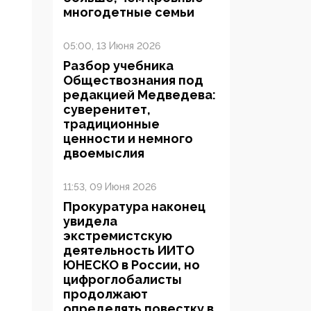
многодетные семьи
05:00, 13 Июня 2026
Разбор учебника
Обществознания под
редакцией Медведева:
суверенитет,
традиционные
ценности и немного
двоемыслия
11:53, 09 Июня 2026
Прокуратура наконец
увидела
экстремистскую
деятельность ИИТО
ЮНЕСКО в России, но
цифроглобалисты
продолжают
определять повестку в