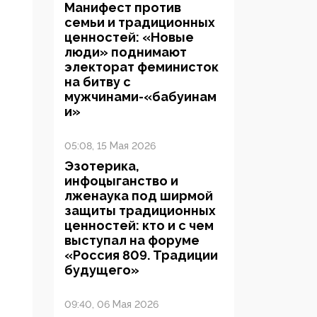
Манифест против
семьи и традиционных
ценностей: «Новые
люди» поднимают
электорат феминисток
на битву с
мужчинами-«бабуинам
и»
05:08, 15 Мая 2026
Эзотерика,
инфоцыганство и
лженаука под ширмой
защиты традиционных
ценностей: кто и с чем
выступал на форуме
«Россия 809. Традиции
будущего»
09:40, 06 Мая 2026