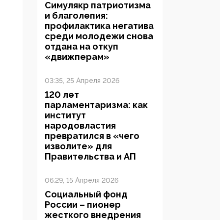
Симулякр патриотизма
и благолепия:
профилактика негатива
среди молодежи снова
отдана на откуп
«движперам»
03:35, 25 Апреля 2026
120 лет
парламентаризма: как
институт
народовластия
превратился в «чего
изволите» для
Правительства и АП
06:29, 15 Апреля 2026
Социальный фонд
России – пионер
жесткого внедрения