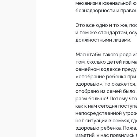
механизма ювенальной ю
безнадзорности и право
Это все одно и то же, по
и тем же стандартам, ос
должностными лицами.
Масштабы такого рода изъ
том, сколько детей изым
семейном кодексе преду
«отобрание ребенка при 
здоровью», то окажется, 
отобрано из семей было 
разы больше! Потому что
как к нам сегодня поступ
непосредственной угрозе
нет ситуаций в семьях, г
здоровью ребенка. Пожал
изъятий, у нас появилис