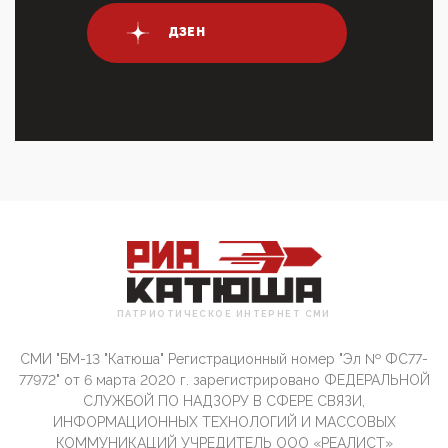
крупных банках по итогам 2025 года превысило 63
млрд руб. ...
ДЗЕН
03:01, 10 Апреля 2026
Террорист и убийца Буданов вальяжно сообщил,
что союзники просили Киев не наносить удары по
энергети...
01:54, 10 Апреля 2026
ПрезидентПутинвчера вечером обьявил
Пасхальное перемирие с 16 часов субботы до конца
дня Воскресен...
01:09, 10 Апреля 2026
Цифроконцлагерь работает только на
входМошенники активно пользуются аккаунтами на
Госуслугах уме...
ПАТРИОТИЧЕСКОЕ ИНТЕРНЕТ СМИ
12:01, 10 Апреля 2026
Сионистское правительство благосклонно
разрешило православным христианам провести
СМИ "БМ-13 "Катюша" Регистрационный номер "Эл № ФС77-
обряд Схождения Бл...
77972" от 6 марта 2020 г. зарегистрировано ФЕДЕРАЛЬНОЙ
СЛУЖБОЙ ПО НАДЗОРУ В СФЕРЕ СВЯЗИ,
09:40, 10 Апреля 2026
ИНФОРМАЦИОННЫХ ТЕХНОЛОГИЙ И МАССОВЫХ
Честно говоря, ситуация с продвижением через
КОММУНИКАЦИЙ УЧРЕДИТЕЛЬ ООО «РЕАЛИСТ»
российские крупнейшие СМИ персоны Эррола