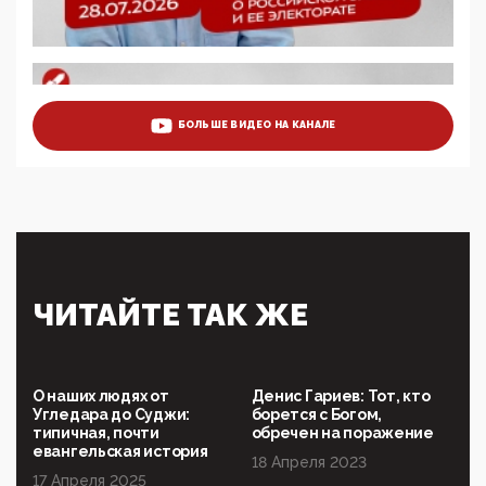
Роскомнадзор освободили от борца с
деструктивным и опасным контентом
07:39, 25 Мая 2026
Манифест против семьи и традиционных
ценностей: «Новые люди» поднимают электорат
БОЛЬШЕ ВИДЕО НА КАНАЛЕ
феминисток на битву с мужчинами-«бабуинами»
05:08, 15 Мая 2026
Эзотерика, инфоцыганство и лженаука под ширмой
защиты традиционных ценностей: кто и с чем
выступал на форуме «Россия 809. Традиции
будущего»
09:40, 06 Мая 2026
Симулякр патриотизма и благолепия:
ЧИТАЙТЕ ТАК ЖЕ
профилактика негатива среди молодежи снова
отдана на откуп «движперам»
03:35, 25 Апреля 2026
120 лет парламентаризма: как институт
О наших людях от
Денис Гариев: Тот, кто
народовластия превратился в «чего изволите» для
Угледара до Суджи:
борется с Богом,
Правительства и АП
типичная, почти
обречен на поражение
евангельская история
18 Апреля 2023
06:29, 15 Апреля 2026
17 Апреля 2025
Социальный фонд России – пионер жесткого