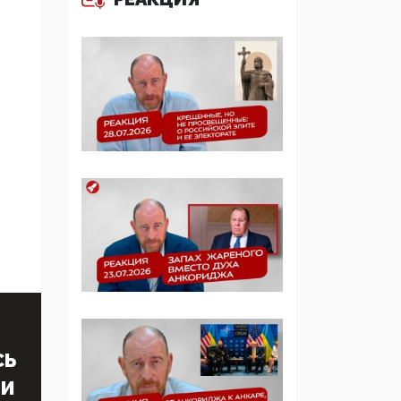
образовании
09:43, 01 Июня 2026
5G за счет здоровья
граждан: Минцифры
намерено отобрать у
регионов и
муниципалитетов право
защищать жилые дома
и социальные объекты
от ЭМИ
05:58, 26 Мая 2026
Роскомнадзор
освободили от борца с
деструктивным и
опасным контентом
СЬ
ТИ
07:39, 25 Мая 2026