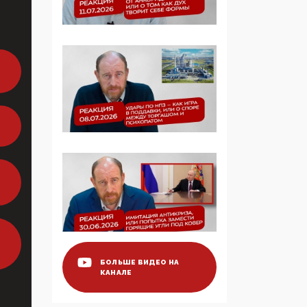
Манифест против
семьи и традиционных
ценностей: «Новые
люди» поднимают
электорат феминисток
на битву с
мужчинами-«бабуинам
и»
05:08, 15 Мая 2026
Эзотерика,
инфоцыганство и
лженаука под ширмой
защиты традиционных
ценностей: кто и с чем
выступал на форуме
«Россия 809. Традиции
будущего»
БОЛЬШЕ ВИДЕО НА
КАНАЛЕ
09:40, 06 Мая 2026