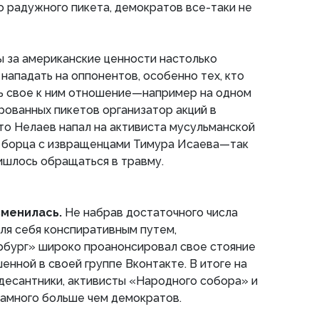
 радужного пикета, демократов все-таки не
ы за американские ценности настолько
нападать на оппонентов, особенно тех, кто
ь свое к ним отношение—например на одном
рованных пикетов организатор акций в
о Нелаев напал на активиста мусульманской
 борца с извращенцами Тимура Исаева—так
ишлось обращаться в травму.
зменилась.
Не набрав достаточного числа
ля себя конспиративным путем,
бург» широко проанонсировал свое стояние
енной в своей группе Вконтакте. В итоге на
десантники, активисты «Народного собора» и
намного больше чем демократов.