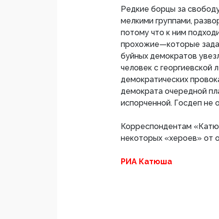
Редкие борцы за свобод
мелкими группами, разво
потому что к ним подход
прохожие—которые задав
буйных демократов увезл
человек с георгиевской л
демократических провока
демократа очередной пла
испорченной. Госдеп не 
Корреспондентам «Катюш
некоторых «хероев» от о
РИА Катюша