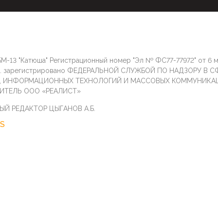
М-13 "Катюша" Регистрационный номер "Эл № ФС77-77972" от 6 
г. зарегистрировано ФЕДЕРАЛЬНОЙ СЛУЖБОЙ ПО НАДЗОРУ В С
И, ИНФОРМАЦИОННЫХ ТЕХНОЛОГИЙ И МАССОВЫХ КОММУНИКА
ИТЕЛЬ ООО «РЕАЛИСТ»
ЫЙ РЕДАКТОР ЦЫГАНОВ А.Б.
S