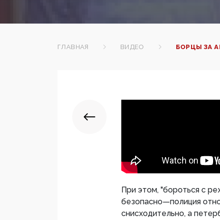
ГЛАВНАЯ
ВИДЕО
БОРЦЫ ЗА 
При этом, "бороться с р
безопасно—полиция отно
снисходительно, а петерб