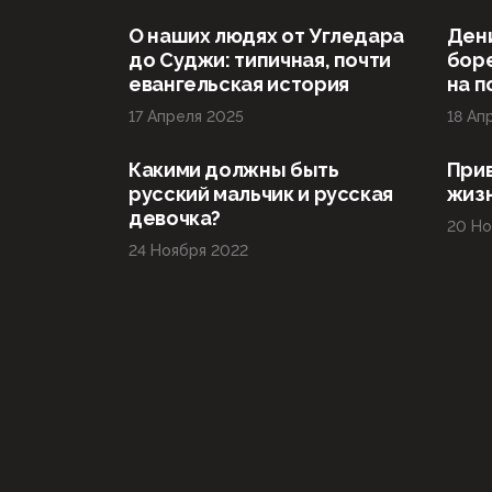
О наших людях от Угледара
Дени
до Суджи: типичная, почти
боре
евангельская история
на 
17 Апреля 2025
18 Ап
Какими должны быть
При
русский мальчик и русская
жиз
девочка?
20 Но
24 Ноября 2022