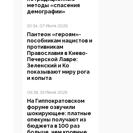
методы «спасения
демографии»
10:34, 07 Июля 2026
Пантеон «героям»-
пособникам нацистов и
противникам
Православия в Киево-
Печерской Лавре:
Зеленский и Ко
показывают миру рога
и копыта
06:38, 19 Июня 2026
На Гиппократовском
форуме озвучили
шокирующее: платные
опекуны получают из
бюджета в 100 раз
больше, чем кровные