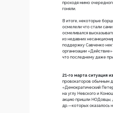
проходя мимо очередного
гоняли.
В итоге, некоторые борц
осмелели что стали сами 
осмеливался высказыват
из недавних несанкциони
поддержку Савченко нект
организации «Действие»
что последнему даже пр
21-го марта ситуация и
провокаторов обычным д
«Демократический Петер
на углу Невского и Конюш
акцию пришли НОДовцы, 
др.—которых оказалось 