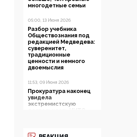
многодетные семьи
05:00, 13 Июня 2026
Разбор учебника
Обществознания под
редакцией Медведева:
суверенитет,
традиционные
ценности и немного
двоемыслия
11:53, 09 Июня 2026
Прокуратура наконец
увидела
экстремистскую
деятельность ИИТО
ЮНЕСКО в России, но
цифроглобалисты
продолжают
определять повестку в
РЕАКЦИЯ