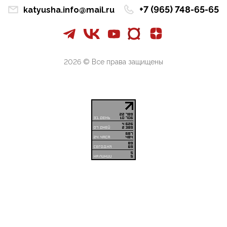
что делают ...
+7 (965) 748-65-65
katyusha.info@mail.ru
09:34, 09 Апреля 2026
Благодаря знакомым, стали известны подробности
истории с белгородскими "Орланами",которые
сбили свыш...
2026 © Все права защищены
09:01, 09 Апреля 2026
Снова о главном на фронте. Противник вновь
захватил "малое небо" на украинском ТВД.
Противник расшир...
08:05, 09 Апреля 2026
В Национальной системе платежных карт (НСПК)
заботливо уточниили, что ИНН при переводах по
СБП не ну...
06:01, 09 Апреля 2026
А пока армия нашей многонациональной страны
продолжает сражаться с Украиной, где людей
убивают за ру...
03:44, 09 Апреля 2026
В понедельник Совет Госдумы приступит к
рассмотрению законопроекта в части повышения
общественной бе...