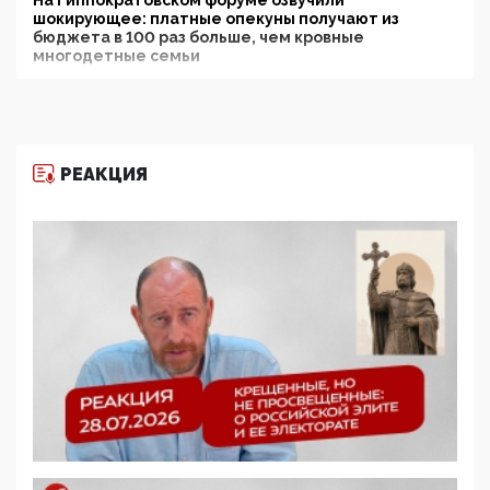
На Гиппократовском форуме озвучили
шокирующее: платные опекуны получают из
бюджета в 100 раз больше, чем кровные
многодетные семьи
05:00, 13 Июня 2026
Разбор учебника Обществознания под редакцией
Медведева: суверенитет, традиционные ценности
и немного двоемыслия
РЕАКЦИЯ
11:53, 09 Июня 2026
Прокуратура наконец увидела экстремистскую
деятельность ИИТО ЮНЕСКО в России, но
цифроглобалисты продолжают определять
повестку в образовании
09:43, 01 Июня 2026
5G за счет здоровья граждан: Минцифры намерено
отобрать у регионов и муниципалитетов право
защищать жилые дома и социальные объекты от
ЭМИ
05:58, 26 Мая 2026
Роскомнадзор освободили от борца с
деструктивным и опасным контентом
07:39, 25 Мая 2026