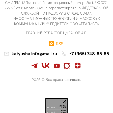
СМИ "БМ-13 "Катюша" Регистрационный номер "Эл № ФС77-
инокультурных мигрантов, в общем-то понимают,
что делают ...
77972" от 6 марта 2020 г. зарегистрировано ФЕДЕРАЛЬНОЙ
СЛУЖБОЙ ПО НАДЗОРУ В СФЕРЕ СВЯЗИ,
09:34, 09 Апреля 2026
ИНФОРМАЦИОННЫХ ТЕХНОЛОГИЙ И МАССОВЫХ
Благодаря знакомым, стали известны подробности
КОММУНИКАЦИЙ УЧРЕДИТЕЛЬ ООО «РЕАЛИСТ»
истории с белгородскими "Орланами",которые
сбили свыш...
ГЛАВНЫЙ РЕДАКТОР ЦЫГАНОВ А.Б.
09:01, 09 Апреля 2026
Снова о главном на фронте. Противник вновь
RSS
захватил "малое небо" на украинском ТВД.
Противник расшир...
+7 (965) 748-65-65
katyusha.info@mail.ru
08:05, 09 Апреля 2026
В Национальной системе платежных карт (НСПК)
заботливо уточниили, что ИНН при переводах по
СБП не ну...
2026 © Все права защищены
06:01, 09 Апреля 2026
А пока армия нашей многонациональной страны
продолжает сражаться с Украиной, где людей
убивают за ру...
03:44, 09 Апреля 2026
В понедельник Совет Госдумы приступит к
рассмотрению законопроекта в части повышения