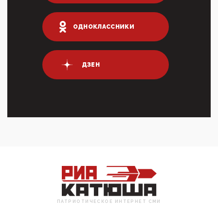
Террорист и убийца Буданов вальяжно сообщил,
что союзники просили Киев не наносить удары по
энергети...
ОДНОКЛАССНИКИ
01:54, 10 Апреля 2026
ПрезидентПутинвчера вечером обьявил
Пасхальное перемирие с 16 часов субботы до конца
ДЗЕН
дня Воскресен...
01:09, 10 Апреля 2026
Цифроконцлагерь работает только на
входМошенники активно пользуются аккаунтами на
Госуслугах уме...
12:01, 10 Апреля 2026
Сионистское правительство благосклонно
разрешило православным христианам провести
обряд Схождения Бл...
09:40, 10 Апреля 2026
Честно говоря, ситуация с продвижением через
российские крупнейшие СМИ персоны Эррола
Маска (отца Ил...
ПАТРИОТИЧЕСКОЕ ИНТЕРНЕТ СМИ
07:11, 10 Апреля 2026
Те, кто стоят за массовым завозом в Россию