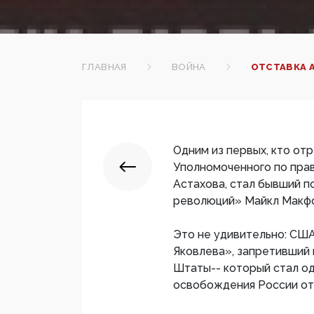
ГЛАВНАЯ
ВОЙНА
ОТСТАВКА 
Одним из первых, кто от
Уполномоченного по пра
Астахова, стал бывший п
революций» Майкл Макфо
Это не удивительно: США
Яковлева», запретивший
Штаты-- который стал од
освобождения России от