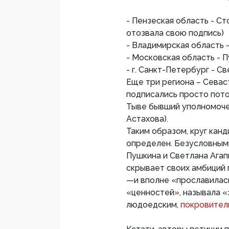
- Пензеская область - Ст
отозвала свою подпись)
- Владимирская область 
- Московская область - 
- г. Санкт-Петербург - С
Еще три региона – Севас
подписались просто пото
Тыве бывший уполномоче
Астахова).
Таким образом, круг кан
определен. Безусловным
Пушкина и Светлана Агап
скрывает своих амбиций 
—и вполне «прославилас
«ценностей», называла «
людоедским,
покровитель