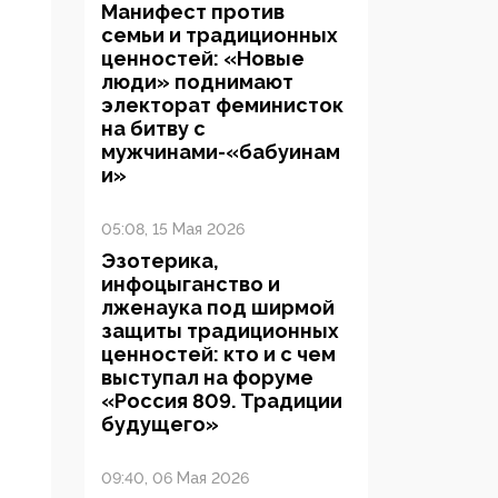
Манифест против
семьи и традиционных
ценностей: «Новые
люди» поднимают
электорат феминисток
на битву с
мужчинами-«бабуинам
и»
05:08, 15 Мая 2026
Эзотерика,
инфоцыганство и
лженаука под ширмой
защиты традиционных
ценностей: кто и с чем
выступал на форуме
«Россия 809. Традиции
будущего»
09:40, 06 Мая 2026