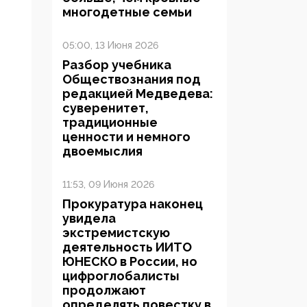
многодетные семьи
05:00, 13 Июня 2026
Разбор учебника
Обществознания под
редакцией Медведева:
суверенитет,
традиционные
ценности и немного
двоемыслия
11:53, 09 Июня 2026
Прокуратура наконец
увидела
экстремистскую
деятельность ИИТО
ЮНЕСКО в России, но
цифроглобалисты
продолжают
определять повестку в