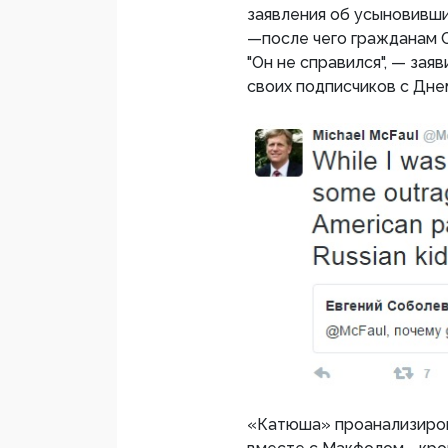
заявления об усыновивш
—после чего гражданам С
"Он не справился", — за
своих подписчиков с Дне
«Катюша» проанализиров