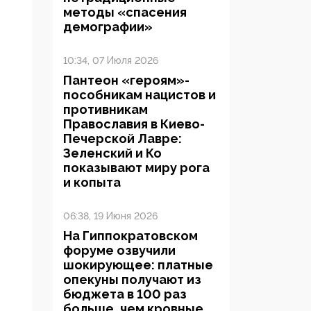
методы «спасения
демографии»
10:34, 07 Июля 2026
Пантеон «героям»-
пособникам нацистов и
противникам
Православия в Киево-
Печерской Лавре:
Зеленский и Ко
показывают миру рога
и копыта
06:38, 19 Июня 2026
На Гиппократовском
форуме озвучили
шокирующее: платные
опекуны получают из
бюджета в 100 раз
больше, чем кровные