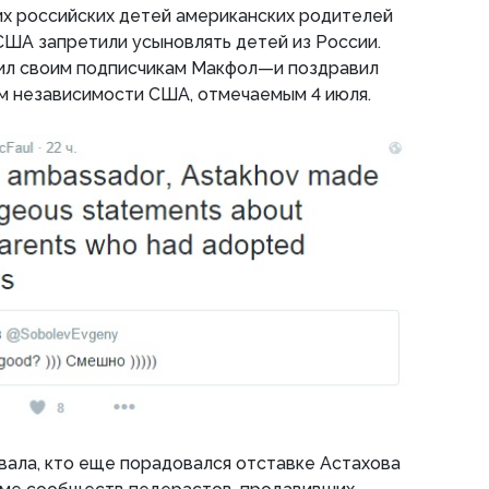
их российских детей американских родителей
ША запретили усыновлять детей из России.
явил своим подписчикам Макфол—и поздравил
м независимости США, отмечаемым 4 июля.
ала, кто еще порадовался отставке Астахова