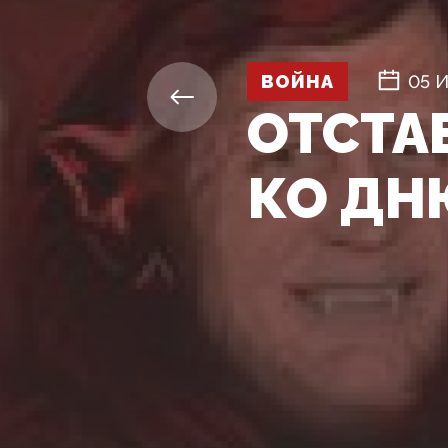
ВОЙНА
05 
ОТСТА
КО ДН