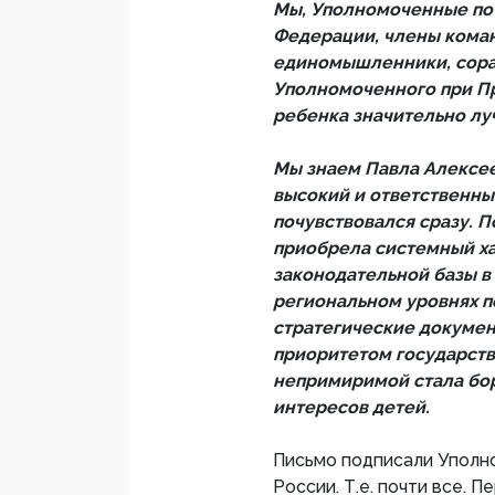
Мы, Уполномоченные по 
Федерации, члены коман
единомышленники, сорат
Уполномоченного при П
ребенка значительно луч
Мы знаем Павла Алексее
высокий и ответственный
почувствовался сразу. П
приобрела системный х
законодательной базы в
региональном уровнях п
стратегические докумен
приоритетом государств
непримиримой стала бор
интересов детей.
Письмо подписали Уполно
России. Т.е. почти все. 