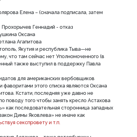
олярова Елена – (сначала подписала, затем
- Прохорычев Геннадий - отказ
Пушкина Оксана
ветлана Агапитова
тополь, Якутия и республика Тыва—не
му, что там сейчас нет Уполномоченного (в
нный также выступил в поддержку Павла
дидатов для американских вербовщиков
и фаворитами этого списка являются Оксана
итова. Кстати, последняя уже давно не
по поводу того чтобы занять кресло Астахова
ь» как последовательная сторонница западных
закон Димы Яковлева» не иначе как
ствуя секспровету и т.п.