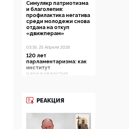
Симулякр патриотизма
и благолепия:
профилактика негатива
среди молодежи снова
отдана на откуп
«движперам»
03:35, 25 Апреля 2026
120 лет
парламентаризма: как
институт
народовластия
превратился в «чего
изволите» для
Правительства и АП
РЕАКЦИЯ
06:29, 15 Апреля 2026
Социальный фонд
России – пионер
жесткого внедрения