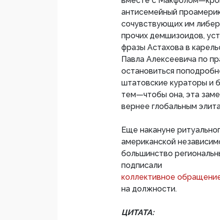
вместе с Макфолом—кро
антисемейный проамерик
сочувствующих им либер
прочих демшизоидов, ус
фразы Астахова в карель
Павла Алексеевича по пр
остановиться поподробне
штатовские кураторы и 
тем—чтобы она, эта заме
вернее глобальным элит
Еще накануне ритуально
американской независимо
большинство региональн
подписали
коллективное обращени
на должности.
ЦИТАТА: