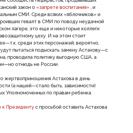
ме сообществ педерастов, продавивших
анский закон о
«запрете воспитания»
, и
альным СМИ. Среди всяких «яблочников» и
троивших гевалт в СМИ по поводу неудачной
ском лагере, это еще и некоторые коллеги
авозащитному цеху. И на этом стоит
е—т.к. среди этих персонажей, вероятно,
будут пытаться подыскать замену Астахову—с
на, проводила политику выгодную США, а
ам—но отнюдь не России.
го жертвоприношения Астахова в день
сти (а нашей—стало быть, зависимости)
ых Уполномоченных по правам ребенка
е к Президенту
с просьбой оставить Астахова