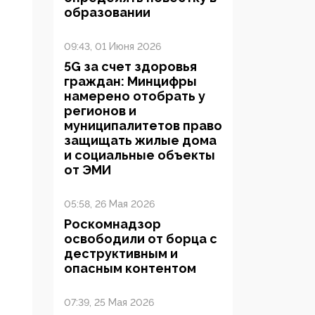
образовании
09:43, 01 Июня 2026
5G за счет здоровья
граждан: Минцифры
намерено отобрать у
регионов и
муниципалитетов право
защищать жилые дома
и социальные объекты
от ЭМИ
05:58, 26 Мая 2026
Роскомнадзор
освободили от борца с
деструктивным и
опасным контентом
07:39, 25 Мая 2026