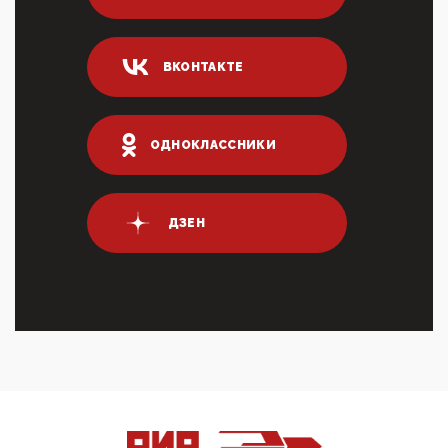
Суммарное вознаграждение менеджменту в 15
крупных банках по итогам 2025 года превысило 63
млрд руб. ...
ВКОНТАКТЕ
03:01, 10 Апреля 2026
Террорист и убийца Буданов вальяжно сообщил,
что союзники просили Киев не наносить удары по
энергети...
ОДНОКЛАССНИКИ
01:54, 10 Апреля 2026
ПрезидентПутинвчера вечером обьявил
Пасхальное перемирие с 16 часов субботы до конца
ДЗЕН
дня Воскресен...
01:09, 10 Апреля 2026
Цифроконцлагерь работает только на
входМошенники активно пользуются аккаунтами на
Госуслугах уме...
12:01, 10 Апреля 2026
Сионистское правительство благосклонно
разрешило православным христианам провести
обряд Схождения Бл...
09:40, 10 Апреля 2026