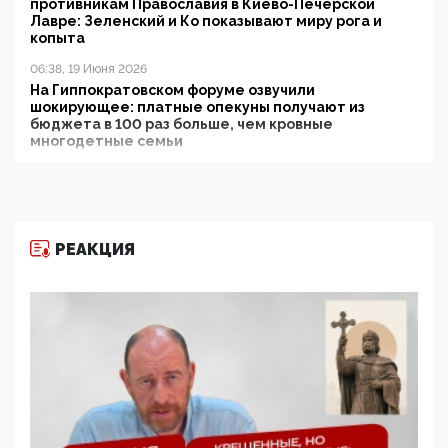
противникам Православия в Киево-Печерской
Лавре: Зеленский и Ко показывают миру рога и
копыта
06:38, 19 Июня 2026
На Гиппократовском форуме озвучили
шокирующее: платные опекуны получают из
бюджета в 100 раз больше, чем кровные
многодетные семьи
05:00, 13 Июня 2026
Разбор учебника Обществознания под редакцией
Медведева: суверенитет, традиционные ценности
и немного двоемыслия
РЕАКЦИЯ
11:53, 09 Июня 2026
Прокуратура наконец увидела экстремистскую
деятельность ИИТО ЮНЕСКО в России, но
цифроглобалисты продолжают определять
повестку в образовании
09:43, 01 Июня 2026
5G за счет здоровья граждан: Минцифры намерено
отобрать у регионов и муниципалитетов право
защищать жилые дома и социальные объекты от
ЭМИ