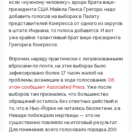
если «нужному человеку», вроде брата вице-
президента США Майкла Пенса Грегори, надо
добавить голосов на выборах в Палату
представителей Конгресса от одного из округов
в штате Индиана, то голоса добавятся. И вот
уже крайне талантливый брат вице-президента
Грегори в Конгрессе.
Впрочем, наряду практически с легализованными
вбросами по почте, на этих выборах было
зафиксировано более 17 тысяч жалоб на
проблемы, возникшие в ходе голосования.
Об
этом сообщает Associated Press.
Уже после
выборов там признались, что большинство
обращений осталось без ответных действий и
то, что в Нью-Йорке не читались бюллетени, а в
Неваде побеждали мертвецы — это не
существенно повлияло на итоговый результат.
Для понимания, всего голосовало порядка 200