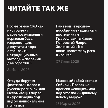
Симулякр патриотизма и благолепия:
ЧИТАЙТЕ ТАК ЖЕ
профилактика негатива среди молодежи снова
отдана на откуп «движперам»
03:35, 25 Апреля 2026
120 лет парламентаризма: как институт
Посмертное ЭКО как
Пантеон «героям»-
народовластия превратился в «чего изволите» для
инструмент
пособникам нацистов и
Правительства и АП
расчеловечивания и
противникам
кормовая база
Православия в Киево-
06:29, 15 Апреля 2026
извращенцев:
Печерской Лавре:
Социальный фонд России – пионер жесткого
депутатам пора
Зеленский и Ко
внедрения цифроконцлагеря: работников СФР по
остановить
показывают миру рога
всей стране принуждают ставить MAX ID под
нетрадиционные
и копыта
угрозой увольнения
методы «спасения
07 Июля 2026
демографии»
10:02, 10 Апреля 2026
21 Июля 2026
Президент РАН Красников о том, что родители в
будущем смогут генетически смоделировать
ребенка:"...
Откуда берутся
Массовый забой скота в
фестивали плова в
Сибири и Поволжье:
09:07, 10 Апреля 2026
русских регионах, или
происки «спящих» или
Ачто, так можно было?Стоило России хоть капельку
Исламизация через
подготовка к «дивному
показать зубы, отправивроссийский фрегат
цифровизацию под
новому миру»?
Адмир...
видом национальной
18 Марта 2026
политики
05:52, 10 Апреля 2026