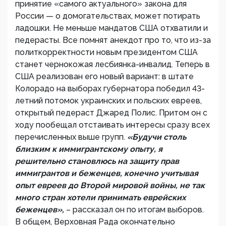
принятие «самого актуального» закона для
России — о домогательствах, может потирать
ладошки. Не меньше мандатов США отхватили и
педерасты. Все помнят анекдот про то, что из-за
политкорректности новым президентом США
станет чернокожая лесбиянка-инвалид. Теперь в
США реализован его новый вариант: в штате
Колорадо на выборах губернатора победил 43-
летний потомок украинских и польских евреев,
открытый педераст Джаред Полис. Притом он с
ходу пообещал отстаивать интересы сразу всех
перечисленных выше групп.
«Будучи столь
близким к иммигрантскому опыту, я
решительно становлюсь на защиту прав
иммигрантов и беженцев, конечно учитывая
опыт евреев до Второй мировой войны, не так
много стран хотели принимать еврейских
беженцев»,
– рассказал он по итогам выборов.
В общем, Верховная Рада окончательно