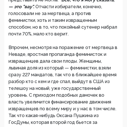
— это "вау".
Отчасти избиратели, конечно,
голосовали не за мертвеца, а против
феминистки, хоть и таким извращенным
способом, но в то, что покойный сутенер набрал
почти 70%, мало кто верит.
Впрочем, несмотря на поражение от мертвеца в
Неваде, яростная пропаганда феминисток и
извращенцев дала свои плоды. Женщины,
львиная доля из который — феминистки, взяли
сразу 227 мандатов, так что в ближайшее время
разбор кто с кем и где спал, выйдут в США из
телешоу на новый, уже государственный
уровень. С приходом подобных дамочек во
власть увеличится финансирование движения
извращенцев по всему миру и у нас в том числе.
Так что какая-нибудь Оксана Пушкина из
ГосДумы, которая второй год бьется за