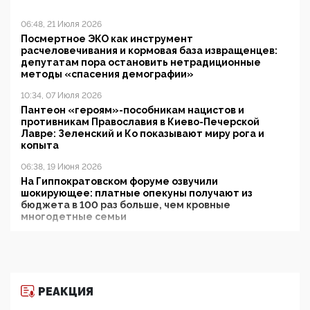
06:48, 21 Июля 2026
Посмертное ЭКО как инструмент
расчеловечивания и кормовая база извращенцев:
депутатам пора остановить нетрадиционные
методы «спасения демографии»
10:34, 07 Июля 2026
Пантеон «героям»-пособникам нацистов и
противникам Православия в Киево-Печерской
Лавре: Зеленский и Ко показывают миру рога и
копыта
06:38, 19 Июня 2026
На Гиппократовском форуме озвучили
шокирующее: платные опекуны получают из
бюджета в 100 раз больше, чем кровные
многодетные семьи
05:00, 13 Июня 2026
Разбор учебника Обществознания под редакцией
Медведева: суверенитет, традиционные ценности
и немного двоемыслия
РЕАКЦИЯ
11:53, 09 Июня 2026