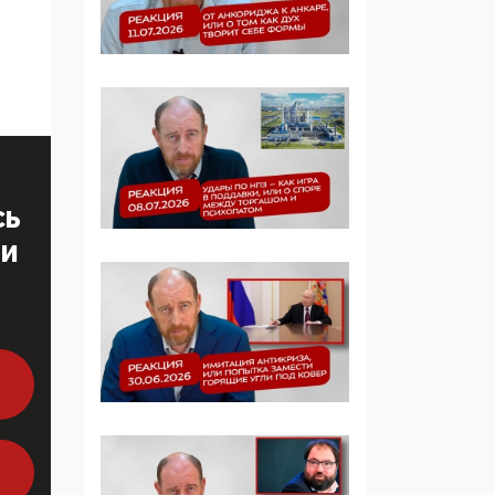
Симулякр патриотизма
и благолепия:
профилактика негатива
среди молодежи снова
отдана на откуп
«движперам»
03:35, 25 Апреля 2026
120 лет
СЬ
парламентаризма: как
ТИ
институт
народовластия
превратился в «чего
изволите» для
Правительства и АП
06:29, 15 Апреля 2026
Социальный фонд
России – пионер
жесткого внедрения