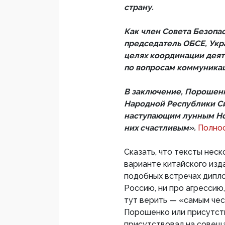
страну.
Как член Совета Безопа
председатель ОБСЕ, Укра
целях координации дея
по вопросам коммуника
В заключение, Порошен
Народной Республики Си
наступающим лунным Нов
них счастливым».
Полнос
Сказать, что тексты неск
варианте китайского изд
подобных встречах дипло
Россию, ни про агрессию
тут верить — «самым че
Порошенко или присутст
присутствовал на совеща