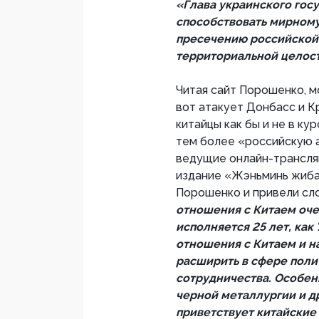
«Глава украинского гос
способствовать мирному
пресечению российской 
территориальной целос
Читая сайт Порошенко, м
вот атакует Донбасс и Кр
китайцы как бы и не в ку
тем более «российскую а
ведущие онлайн-трансля
издание «Жэньминь жибао
Порошенко и привели сл
отношения с Китаем оче
исполняется 25 лет, ка
отношения с Китаем и на
расширить в сфере поли
сотрудничества. Особенн
черной металлургии и д
приветствует китайские