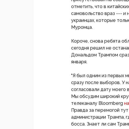
отметить, что в китайски
самовольство враз --- и 
украинцах, которые толь
Муромца.
Короче, снова ребята об
сегодня решил не останав
Дональдом Трампом сразу
января.
"Я был одним из первых 
сразу после выборов. У 
согласовали дату моего 
Мы обсудим широкий круг
телеканалу Bloomberg
н
Правда за перемогой тут
администрации Трампа, г
босса. Знает ли сам Тра