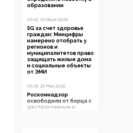
образовании
09:43, 01 Июня 2026
5G за счет здоровья
граждан: Минцифры
намерено отобрать у
регионов и
муниципалитетов право
защищать жилые дома
и социальные объекты
от ЭМИ
05:58, 26 Мая 2026
Роскомнадзор
освободили от борца с
деструктивным и
опасным контентом
07:39, 25 Мая 2026