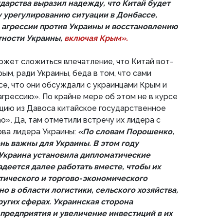
ударства выразил надежду, что Китай будет
 урегулированию ситуации в Донбассе,
агрессии против Украины и восстановлению
тности Украины,
включая Крым».
ожет сложиться впечатление, что Китай вот-
ым, ради Украины, беда в том, что сами
рсе, что они обсуждали с украинцами Крым и
грессию». По крайне мере об этом не в курсе
цию из Давоса китайское государственное
». Да, там отметили встречу их лидера с
ова лидера Украины:
«По словам Порошенко,
нь важны для Украины. В этом году
к Украина установила дипломатические
деется далее работать вместе, чтобы их
тического и торгово-экономического
о в области логистики, сельского хозяйства,
ругих сферах. Украинская сторона
 предприятия и увеличение инвестиций в их