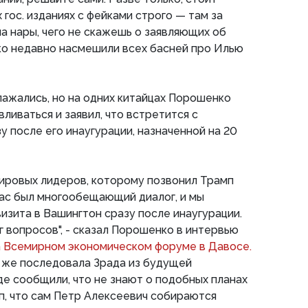
х гос. изданиях с фейками строго — там за
на нары, чего не скажешь о заявляющих об
ко недавно насмешили всех басней про Илью
лажались, но на одних китайцах Порошенко
ливаться и заявил, что встретится с
 после его инаугурации, назначенной на 20
мировых лидеров, которому позвонил Трамп
нас был многообещающий диалог, и мы
визита в Вашингтон сразу после инаугурации.
 вопросов", - сказал Порошенко в интервью
а Всемирном экономическом форуме в Давосе.
 же последовала Зрада из будущей
де сообщили, что не знают о подобных планах
мп, что сам Петр Алексеевич собираются