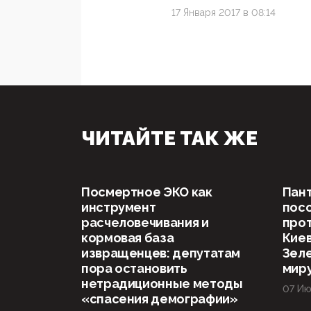
17 Января 2017 в 08:14
ЧИТАЙТЕ ТАК ЖЕ
Посмертное ЭКО как
Пан
инструмент
посо
расчеловечивания и
прот
кормовая база
Киев
извращенцев: депутатам
Зеле
пора остановить
миру
нетрадиционные методы
07 Ию
«спасения демографии»