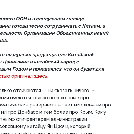
сности ООН и в следующем месяце
ина готова тесно сотрудничать с Китаем, в
тельности Организации Объединенных наций
ции.
ко поздравил председателя Китайской
 Цзиньпина и китайский народ с
ым Годом и понадеялся, что он будет для
тью оригинал здесь.
олько отличаются — ни сказать ничего. В
ания имеются только положенные при
матические реверансы, но нет ни слова ни про
, ни про Донбасс и тем более про Крым. Кому
стным» спичрайтерам администрации
вовавшему китайцу Ян Цзечи, который
нии, решайте сами. Разве только, стоит