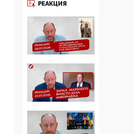
РЕАКЦИЯ
Манифест против
семьи и традиционных
ценностей: «Новые
люди» поднимают
электорат феминисток
на битву с
мужчинами-«бабуинам
и»
05:08, 15 Мая 2026
Эзотерика,
инфоцыганство и
лженаука под ширмой
защиты традиционных
ценностей: кто и с чем
выступал на форуме
«Россия 809. Традиции
будущего»
09:40, 06 Мая 2026