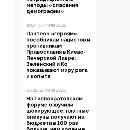
методы «спасения
демографии»
10:34, 07 Июля 2026
Пантеон «героям»-
пособникам нацистов и
противникам
Православия в Киево-
Печерской Лавре:
Зеленский и Ко
показывают миру рога
и копыта
06:38, 19 Июня 2026
На Гиппократовском
форуме озвучили
шокирующее: платные
опекуны получают из
бюджета в 100 раз
больше, чем кровные