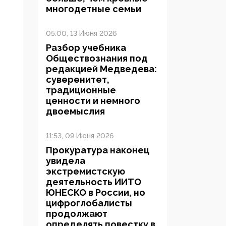
многодетные семьи
05:00, 13 Июня 2026
Разбор учебника
Обществознания под
редакцией Медведева:
суверенитет,
традиционные
ценности и немного
двоемыслия
11:53, 09 Июня 2026
Прокуратура наконец
увидела
экстремистскую
деятельность ИИТО
ЮНЕСКО в России, но
цифроглобалисты
продолжают
определять повестку в