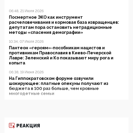
06:48, 21 Июля 2026
Посмертное ЭКО как инструмент
расчеловечивания и кормовая база извращенцев:
депутатам пора остановить нетрадиционные
методы «спасения демографии»
10:34, 07 Июля 2026
Пантеон «героям»-пособникам нацистов и
противникам Православия в Киево-Печерской
Лавре: Зеленский и Ко показывают миру рога и
копыта
06:38, 19 Июня 2026
На Гиппократовском форуме озвучили
шокирующее: платные опекуны получают из
бюджета в 100 раз больше, чем кровные
многодетные семьи
05:00, 13 Июня 2026
Разбор учебника Обществознания под редакцией
Медведева: суверенитет, традиционные ценности
и немного двоемыслия
РЕАКЦИЯ
11:53, 09 Июня 2026