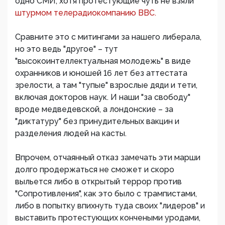
одно СМИ, хотя протестующие чуть не взяли
штурмом телерадиокомпанию ВВС.
Сравните это с митингами за нашего либерала,
но это ведь "другое" – тут
"высокоинтеллектуальная молодежь" в виде
охранников и юношей 16 лет без аттестата
зрелости, а там "тупые" взрослые дяди и тети,
включая докторов наук. И наши "за свободу"
вроде медведевской, а лондонские – за
"диктатуру" без принудительных вакцин и
разделения людей на касты.
Впрочем, отчаянный отказ замечать эти марши
долго продержаться не сможет и скоро
выльется либо в открытый террор против
"Сопротивления", как это было с трампистами,
либо в попытку впихнуть туда своих "лидеров" и
выставить протестующих кончеными уродами,