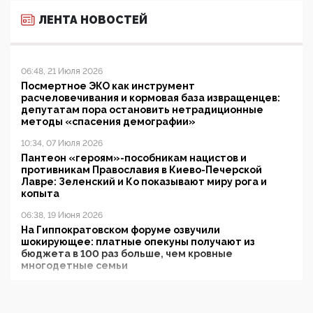
ЛЕНТА НОВОСТЕЙ
06:48, 21 Июля 2026
Посмертное ЭКО как инструмент
расчеловечивания и кормовая база извращенцев:
депутатам пора остановить нетрадиционные
методы «спасения демографии»
10:34, 07 Июля 2026
Пантеон «героям»-пособникам нацистов и
противникам Православия в Киево-Печерской
Лавре: Зеленский и Ко показывают миру рога и
копыта
06:38, 19 Июня 2026
На Гиппократовском форуме озвучили
шокирующее: платные опекуны получают из
бюджета в 100 раз больше, чем кровные
многодетные семьи
05:00, 13 Июня 2026
Разбор учебника Обществознания под редакцией