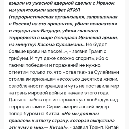
вышли из ужасной ядерной сделки с Ираном,
мы уничтожили халифат ИГИЛ
(террористическая организация, запрещенная
в России) на сто процентов, убили основателя
и лидера аль-Багдади, убили главного
террориста в мире (генерала Иранской армии,
на минутку) Касема Сулеймани…
Не будет
больше крови на песке!..», - заявил Трамп с
трибуны. И тут даже сложно спорить, ибо с
такими победами и поражений не нужно,
отметим только то, что «ответка» за Сулеймани
стоила американцам несколько десятков жизни,
озлобленности иранцев и чуть не поставила мир
на грань мировой войны в начале этого года.
Дальше, забыв про историческую «победу» над
террористами в Сирии, американский лидер
попер буром на Китай.
«Но мы должны
привлечь к ответу страну, которая выпустила
эту чуму в мир,— Китай!»,
- заявил Трамп. Китай