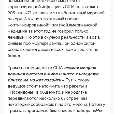
понимания, общее число смертей от
коронавирусной инфекции в США составляет
205 тыс. 471 человек и это абсолютный мировой
рекорд. А уж про тотальный провал
«оптимизированной» платной американской
медицине за этот год не говорил только
ленивый. Но это в скучной реальности, а вот в
фильме про «СуперТрампа» он одной силой
слова вылечил разом и всех, даже тех, кто не
болел.
Трамп напомнил, что в США
«самая мощная
военная система в мире и никто к нам даже
близко не может подойти».
Тут, к слову,
дедушке стоит напомнить что ракеты и
«Посейдоны» в общем-то, и не ходят-а
передвигаются несколько быстрее чем
некоторые соображают, но это мелочи. Потом у
Трампа в программе был список «побед»:
«Мы