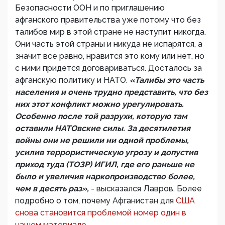
Безопасности ООН и по приглашению
афганского правительства уже потому что без
талибов мир в этой стране не наступит никогда.
Они часть этой страны и никуда не испарятся, а
значит все равно, нравится это кому или нет, но
с ними придется договариваться. Досталось за
афганскую политику и НАТО.
«Талибы это часть
населения и очень трудно представить, что без
них этот конфликт можно урегулировать.
Особенно после той разрухи, которую там
оставили НАТОвские силы. За десятилетия
войны они не решили ни одной проблемы,
усилив террористическую угрозу и допустив
приход туда (ТОЗР) ИГИЛ, где его раньше не
было и увеличив наркопроизводство более,
чем в десять раз»,
- высказался Лавров. Более
подробно о том, почему Афганистан для
США
снова становится проблемой номер один в
нашем материале.