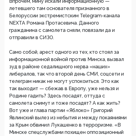
Впрочем, мину искали информационную —
летевшего там основателя признанного в
Белоруссии экстремистским Telegram-канала
NEXTA Романа Протасевича. Данного
гражданина с самолета сняли, повязали да и
отправили в СИЗО.
Само собой, арест одного из тех, кто стоял за
информационной войной против Минска, вызвал
зуд в районе седалищного нерва «наших»
либералов, так что второй день СМИ, соцсети и
телеграм никак не могут успокоиться. Это как
так выходит — сбежав в Европу, уже нельзя и
Родине гадить? Здесь посадят, оттуда с
самолета снимут и тоже посадят? А как жить?
Вот уже и глава партии «Яблоко» Григорий
Явлинский вылез из небытия и между покаяниями
за Крым обвинил Лукашенко в терроризме. «В
Минске спецслужбами похищен оппозиционный