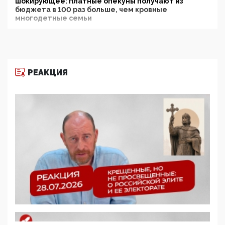
шокирующее: платные опекуны получают из
бюджета в 100 раз больше, чем кровные
многодетные семьи
05:00, 13 Июня 2026
Разбор учебника Обществознания под редакцией
Медведева: суверенитет, традиционные ценности
и немного двоемыслия
РЕАКЦИЯ
11:53, 09 Июня 2026
Прокуратура наконец увидела экстремистскую
деятельность ИИТО ЮНЕСКО в России, но
цифроглобалисты продолжают определять
повестку в образовании
09:43, 01 Июня 2026
5G за счет здоровья граждан: Минцифры намерено
отобрать у регионов и муниципалитетов право
защищать жилые дома и социальные объекты от
ЭМИ
05:58, 26 Мая 2026
Роскомнадзор освободили от борца с
деструктивным и опасным контентом
07:39, 25 Мая 2026