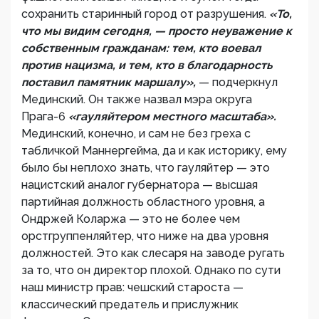
сохранить старинный город от разрушения.
«То,
что мы видим сегодня, — просто неуважение к
собственным гражданам: тем, кто воевал
против нацизма, и тем, кто в благодарность
поставил памятник маршалу»,
— подчеркнул
Мединский. Он также назвал мэра округа
Прага-6
«гауляйтером местного масштаба».
Мединский, конечно, и сам не без греха с
табличкой Маннергейма, да и как историку, ему
было бы неплохо знать, что гауляйтер — это
нацистский аналог губернатора — высшая
партийная должность областного уровня, а
Ондржей Коларжа — это не более чем
орстгруппенляйтер, что ниже на два уровня
должностей. Это как слесаря на заводе ругать
за то, что он директор плохой. Однако по сути
наш министр прав: чешский староста —
классический предатель и прислужник