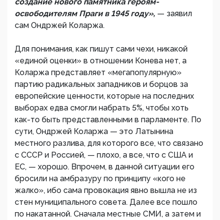
создание нового памятника героям-
освободителям Праги в 1945 году»,
— заявил
сам Ондржей Коларжа.
Для понимания, как пишут сами чехи, никакой
«единой оценки» в отношении Конева нет, а
Коларжа представляет «мегапопулярную»
партию радикальных западников и борцов за
европейские ценности, которые на последних
выборах едва смогли набрать 5%, чтобы хоть
как-то быть представленными в парламенте. По
сути, Ондржей Коларжа — это Латынина
местного разлива, для которого все, что связано
с СССР и Россией, — плохо, а все, что с США и
ЕС, — хорошо. Впрочем, в данной ситуации его
бросили на амбразуру по принципу «кого не
жалко», ибо сама провокация явно вышла не из
стен муниципального совета. Далее все пошло
по накатанной. Сначала местные СМИ, а затем и