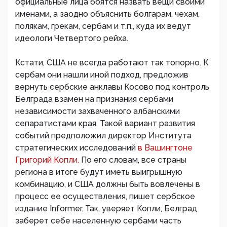
официальные лица боятся назвать вещи своими
именами, а заодно объяснить болгарам, чехам,
полякам, грекам, сербам и т.п., куда их ведут
идеологи Четвертого рейха.
Кстати, США не всегда работают так топорно. К
сербам они нашли иной подход, предложив
вернуть сербские анклавы Косово под контроль
Белграда взамен на признания сербами
независимости захваченного албанскими
сепаратистами края. Такой вариант развития
событий предположил директор Института
стратегических исследований
в Вашингтоне
Григорий Копли.
По его словам, все страны
региона в итоге будут иметь выигрышную
комбинацию, и США должны быть вовлечены в
процесс ее осуществления, пишет сербское
издание Informer. Так, уверяет Копли, Белград
заберет себе населенную сербами часть