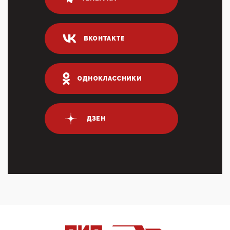
03:35, 10 Апреля 2026
Суммарное вознаграждение менеджменту в 15
крупных банках по итогам 2025 года превысило 63
млрд руб. ...
ВКОНТАКТЕ
03:01, 10 Апреля 2026
Террорист и убийца Буданов вальяжно сообщил,
что союзники просили Киев не наносить удары по
энергети...
ОДНОКЛАССНИКИ
01:54, 10 Апреля 2026
ПрезидентПутинвчера вечером обьявил
Пасхальное перемирие с 16 часов субботы до конца
ДЗЕН
дня Воскресен...
01:09, 10 Апреля 2026
Цифроконцлагерь работает только на
входМошенники активно пользуются аккаунтами на
Госуслугах уме...
12:01, 10 Апреля 2026
Сионистское правительство благосклонно
разрешило православным христианам провести
обряд Схождения Бл...
09:40, 10 Апреля 2026