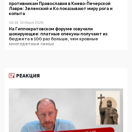
противникам Православия в Киево-Печерской
Лавре: Зеленский и Ко показывают миру рога и
копыта
06:38, 19 Июня 2026
На Гиппократовском форуме озвучили
шокирующее: платные опекуны получают из
бюджета в 100 раз больше, чем кровные
многодетные семьи
05:00, 13 Июня 2026
Разбор учебника Обществознания под редакцией
Медведева: суверенитет, традиционные ценности
и немного двоемыслия
РЕАКЦИЯ
11:53, 09 Июня 2026
Прокуратура наконец увидела экстремистскую
деятельность ИИТО ЮНЕСКО в России, но
цифроглобалисты продолжают определять
повестку в образовании
09:43, 01 Июня 2026
5G за счет здоровья граждан: Минцифры намерено
отобрать у регионов и муниципалитетов право
защищать жилые дома и социальные объекты от
ЭМИ